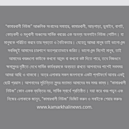
“কামারখালী নিউজ” আঞ্চলিক সংবাদের সমাহার, কামারখালী, আড়পাড়া, ডুমাইন, বাগাট,
কোড়কদী ও মধুখালী অঞ্চলের সার্বিক খবরের এক অনন্য অনলাইন নিউজ পোর্টাল। যা
মানুষকে পরিচিত করবে তার স্বত্তা ও নৈতিকতার। যেহেতু আমরা মানুষ তাই ভালো-মন্দ
সবকিছুই আমাদের চারপাশে অতপ্রতোভাবে জরিত। ভালো-মন্দ মিলেই মানুষ, তাই
আমাদের খবরগুলো কাউকে কখনো আনন্দ বা কখনো কষ্ট দিতে পারে, তবে নিজগুনে
ক্ষমাসুন্দর দৃষ্টিতে দেখে সার্বিক কার্যক্রমকে অব্যহত রাখতে আপনাদের পাশেই সবসময়
আমরা আছি ও থাকবো। অত্র এলাকার সকল জনগনকে একটা প্লাটফর্মে আনার একটু
ছোট্ট প্রয়াস। আপনাদের সুচিন্তিত সুন্দর মতামত আমাদের সব সময় কাম্য। “কামারখালী
নিউজ” কোন একক ব্যক্তির নয়, সার্বিক স্বার্থে প্রতিষ্ঠিত। দয়া করে খবর পড়ুন এবং
নিজের এলাকাকে জানুন, “কামারখালী নিউজ” ভিজিট করুন ও সবাইকে শেয়ার করুনঃ
www.kamarkhalinews.com.