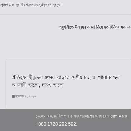
শ এবং স্থানীয় গন্যমান্য ব্যক্তিবর্গ প্রমুখ।
মধুখালীতে উন্নয়ন ভাবনা নিয়ে মত বিনিময় সভা
ঐতিহ্যবাহী চন্দনা মৎস্য আড়তে দেশীয় মাছ ও পোনা মাছের
আমদানী ভালো, দামও ভালো
নভেম্বর ৮, ২০২৩
যেকোন ধরনের বিজ্ঞাপন বা খবর প্রকাশের জন্য যোগাযোগ করুনঃ
+880 1728 292 592,