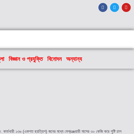
ুলা
বিজ্ঞান ও প্রযুক্তি
বিনোদন
অন্যান্য
ি. কার্ডধারী ১৩৬ (একশত ছয়ত্রিশ) জনের মধ্যে ফেব্রæয়ারী মাসের ৩০ কেজি করে পুষ্টি চাল