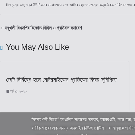
বিনামূল্যে আড়পাড়া ইউনিয়নের চেয়ারম্যান মোঃ জাকির হোসেন মোল্যা অনুমতিক্রমে বিতরন শুরু
মধুখালী বিএনপির বিক্ষোভ মিছিল ও প্রতিবাদ সমাবেশ
You May Also Like
ভোট নির্বিঘ্নে হলে মোটরসাইকেল প্রতিকের বিজয় সুনিশ্চিত
মার্চ ১১, ২০২৩
“কামারখালী নিউজ” আঞ্চলিক সংবাদের সমাহার, কামারখালী, আড়পাড়া, ড
সার্বিক খবরের এক অনন্য অনলাইন নিউজ পোর্টাল। যা মানুষকে পরিচি