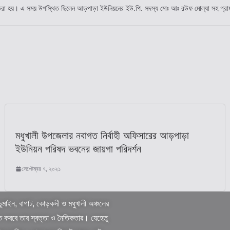
 করা হয়। এ সময় উপস্থিত ছিলেন আড়পাড়া ইউনিয়নের ইউ.পি. সদস্য মোঃ আঃ রউফ মোল্যা সহ গ্রামপুলি
মধুখালী উপজেলার নবাগত নির্বাহী অফিসারের আড়পাড়া
ইউনিয়ন পরিষদ ভবনের জায়গা পরিদর্শন
সেপ্টেম্বর ৭, ২০২১
ুমাইন, বাগাট, কোড়কদী ও মধুখালী অঞ্চলের
ত করবে তার স্বত্তা ও নৈতিকতার। যেহেতু