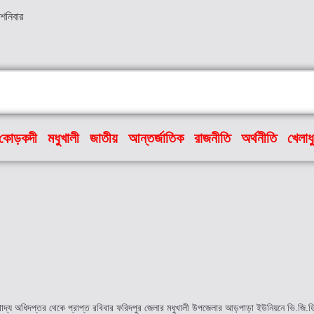
 শনিবার
কোড়কদী
মধুখালী
জাতীয়
আন্তর্জাতিক
রাজনীতি
অর্থনীতি
খেলাধ
ের খাদ্য অধিদপ্তর থেকে প্রাপ্ত রবিবার ফরিদপুর জেলার মধুখালী উপজেলার আড়পাড়া ইউনিয়নে ভি.জি.ড