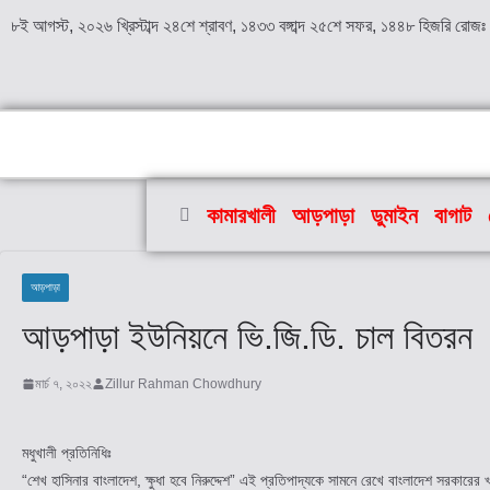
৮ই আগস্ট, ২০২৬ খ্রিস্টাব্দ ২৪শে শ্রাবণ, ১৪৩৩ বঙ্গাব্দ ২৫শে সফর, ১৪৪৮ হিজরি রোজঃ
কামারখালী
আড়পাড়া
ডুমাইন
বাগাট
আড়পাড়া
আড়পাড়া ইউনিয়নে ভি.জি.ডি. চাল বিতরন
মার্চ ৭, ২০২২
Zillur Rahman Chowdhury
মধুখালী প্রতিনিধিঃ
“শেখ হাসিনার বাংলাদেশ, ক্ষুধা হবে নিরুদ্দেশ” এই প্রতিপাদ্যকে সামনে রেখে বাংলাদেশ সরকার