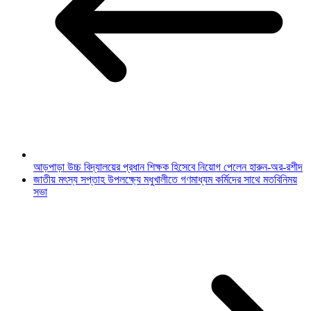
আড়পাড়া উচ্চ বিদ্যালয়ের প্রধান শিক্ষক হিসেবে নিয়োগ পেলেন হারুন-অর-রশীদ
জাতীয় মৎস্য সপ্তাহ উপলক্ষ্যে মধুখালীতে গণমাধ্যম কর্মিদের সাথে মতবিনিময়
সভা