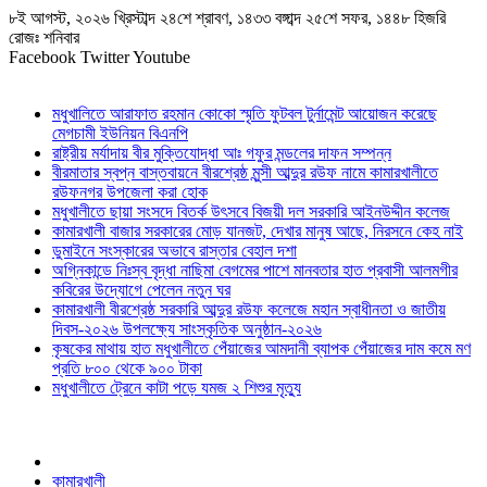
৮ই আগস্ট, ২০২৬ খ্রিস্টাব্দ ২৪শে শ্রাবণ, ১৪৩৩ বঙ্গাব্দ ২৫শে সফর, ১৪৪৮ হিজরি
রোজঃ শনিবার
Facebook
Twitter
Youtube
মধুখালিতে আরাফাত রহমান কোকো স্মৃতি ফুটবল টুর্নামেন্ট আয়োজন করেছে
মেগচামী ইউনিয়ন বিএনপি
রাষ্ট্রীয় মর্যাদায় বীর মুক্তিযোদ্ধা আঃ গফুর মন্ডলের দাফন সম্পন্ন
বীরমাতার স্বপ্ন বাস্তবায়নে বীরশ্রেষ্ঠ মুন্সী আব্দুর রউফ নামে কামারখালীতে
রউফনগর উপজেলা করা হোক
মধুখালীতে ছায়া সংসদে বিতর্ক উৎসবে বিজয়ী দল সরকারি আইনউদ্দীন কলেজ
কামারখালী বাজার সরকারের মোড় যানজট, দেখার মানুষ আছে, নিরসনে কেহ নাই
ডুমাইনে সংস্কারের অভাবে রাস্তার বেহাল দশা
অগ্নিকান্ডে নিঃস্ব বৃদ্ধা নাছিমা বেগমের পাশে মানবতার হাত প্রবাসী আলমগীর
কবিরের উদ্যোগে পেলেন নতুন ঘর
কামারখালী বীরশ্রেষ্ঠ সরকারি আব্দুর রউফ কলেজে মহান স্বাধীনতা ও জাতীয়
দিবস-২০২৬ উপলক্ষ্যে সাংস্কৃতিক অনুষ্ঠান-২০২৬
কৃষকের মাথায় হাত মধুখালীতে পেঁয়াজের আমদানী ব্যাপক পেঁয়াজের দাম কমে মণ
প্রতি ৮০০ থেকে ৯০০ টাকা
মধুখালীতে ট্রেনে কাটা পড়ে যমজ ২ শিশুর মৃত্যু
কামারখালী