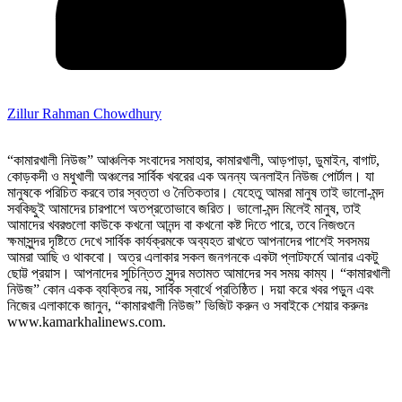
Zillur Rahman Chowdhury
“কামারখালী নিউজ” আঞ্চলিক সংবাদের সমাহার, কামারখালী, আড়পাড়া, ডুমাইন, বাগাট,
কোড়কদী ও মধুখালী অঞ্চলের সার্বিক খবরের এক অনন্য অনলাইন নিউজ পোর্টাল। যা
মানুষকে পরিচিত করবে তার স্বত্তা ও নৈতিকতার। যেহেতু আমরা মানুষ তাই ভালো-মন্দ
সবকিছুই আমাদের চারপাশে অতপ্রতোভাবে জরিত। ভালো-মন্দ মিলেই মানুষ, তাই
আমাদের খবরগুলো কাউকে কখনো আনন্দ বা কখনো কষ্ট দিতে পারে, তবে নিজগুনে
ক্ষমাসুন্দর দৃষ্টিতে দেখে সার্বিক কার্যক্রমকে অব্যহত রাখতে আপনাদের পাশেই সবসময়
আমরা আছি ও থাকবো। অত্র এলাকার সকল জনগনকে একটা প্লাটফর্মে আনার একটু
ছোট্ট প্রয়াস। আপনাদের সুচিন্তিত সুন্দর মতামত আমাদের সব সময় কাম্য। “কামারখালী
নিউজ” কোন একক ব্যক্তির নয়, সার্বিক স্বার্থে প্রতিষ্ঠিত। দয়া করে খবর পড়ুন এবং
নিজের এলাকাকে জানুন, “কামারখালী নিউজ” ভিজিট করুন ও সবাইকে শেয়ার করুনঃ
www.kamarkhalinews.com.