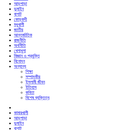
আড়পাড়া
ডুমাইন
বাগাট
কোড়কদী
মধুখালী
জাতীয়
আন্তর্জাতিক
রাজনীতি
অর্থনীতি
খেলাধুলা
বিজ্ঞান ও প্রযুক্তি
বিনোদন
অন্যান্য
শিক্ষা
সম্পাদকীয়
ইসলামী জীবন
ইতিহাস
কবিতা
বিশেষ ব্যক্তিত্ব
কামারখালী
আড়পাড়া
ডুমাইন
বাগাট