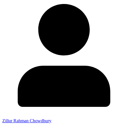
Zillur Rahman Chowdhury