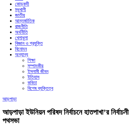
কোড়কদী
মধুখালী
জাতীয়
আন্তর্জাতিক
রাজনীতি
অর্থনীতি
খেলাধুলা
বিজ্ঞান ও প্রযুক্তি
বিনোদন
অন্যান্য
শিক্ষা
সম্পাদকীয়
ইসলামী জীবন
ইতিহাস
কবিতা
বিশেষ ব্যক্তিত্ব
আড়পাড়া
আড়পাড়া ইউনিয়ন পরিষদ নির্বাচনে হাতপাখা’র নির্বাচনী
পথসভা