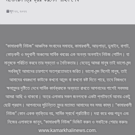
জুন ২২, ২০২২
“কামারখালী নিউজ” আঞ্চলিক সংবাদের সমাহার, কামারখালী, আড়পাড়া, ডুমাইন, বাগাট,
কোড়কদী ও মধুখালী অঞ্চলের সার্বিক খবরের এক অনন্য অনলাইন নিউজ পোর্টাল। যা
মানুষকে পরিচিত করবে তার স্বত্তা ও নৈতিকতার। যেহেতু আমরা মানুষ তাই ভালো-মন্দ
সবকিছুই আমাদের চারপাশে অতপ্রতোভাবে জরিত। ভালো-মন্দ মিলেই মানুষ, তাই
আমাদের খবরগুলো কাউকে কখনো আনন্দ বা কখনো কষ্ট দিতে পারে, তবে নিজগুনে
ক্ষমাসুন্দর দৃষ্টিতে দেখে সার্বিক কার্যক্রমকে অব্যহত রাখতে আপনাদের পাশেই সবসময়
আমরা আছি ও থাকবো। অত্র এলাকার সকল জনগনকে একটা প্লাটফর্মে আনার একটু
ছোট্ট প্রয়াস। আপনাদের সুচিন্তিত সুন্দর মতামত আমাদের সব সময় কাম্য। “কামারখালী
নিউজ” কোন একক ব্যক্তির নয়, সার্বিক স্বার্থে প্রতিষ্ঠিত। দয়া করে খবর পড়ুন এবং
নিজের এলাকাকে জানুন, “কামারখালী নিউজ” ভিজিট করুন ও সবাইকে শেয়ার করুনঃ
www.kamarkhalinews.com.