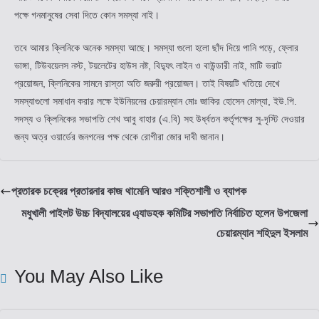
পক্ষে গনমানুষের সেবা দিতে কোন সমস্যা নাই।
তবে আমার ক্লিনিকে অনেক সমস্যা আছে। সমস্যা গুলো হলো ছাঁদ দিয়ে পানি পড়ে, ফ্লোর
ভাঙ্গা, টিউবয়েলস নস্ট, টয়লেটের হাউস নষ্ট, বিদ্যুৎ লাইন ও বাউন্ডারী নাই, মাটি ভরাট
প্রয়োজন, ক্লিনিকের সামনে রাস্তা অতি জরুরী প্রয়োজন। তাই বিষয়টি খতিয়ে দেখে
সমস্যাগুলো সমাধান করার লক্ষে ইউনিয়নের চেয়ারম্যান মোঃ জাকির হোসেন মোল্যা, ইউ.পি.
সদস্য ও ক্লিনিকের সভাপতি শেখ আবু বাহার (এ.বি) সহ উর্ধ্বতন কর্তৃপক্ষের সু-দৃস্টি দেওয়ার
জন্য অত্র ওয়ার্ডের জনগনের পক্ষ থেকে রোগীরা জোর দাবী জানান।
প্রতারক চক্রের প্রতারনার কাজ থামেনি আরও শক্তিশালী ও ব্যাপক
মধুখালী পাইলট উচ্চ বিদ্যালয়ের এ্যাডহক কমিটির সভাপতি নির্বাচিত হলেন উপজেলা
চেয়ারম্যান শহিদুল ইসলাম
You May Also Like