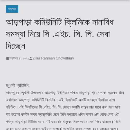
আড়পাড়া
আড়পাড়া কমিউনিটি ক্লিনিকে নানাবিধ
সমস্যা নিয়ে সি .এইচ. সি. পি. সেবা
দিচ্ছেন
অক্টোবর ৪, ২০২১
Zillur Rahman Chowdhury
মধুখালী প্রতিনিধিঃ
ফরিদপুরের মধুখালী উপজেলার আড়পাড়া ইউনিয়নে পশ্চিম আড়পাড়া গ্রামে পাকা সড়কের ধারে
অবস্থিত আড়পাড়া কমিউনিটি ক্লিনিক। এই ক্লিনিকটি একটি জনবহুল ক্লিনিক নামে
পরিচিত। এই ক্লিনিকের সি .এইচ. সি. পি. মোছাঃ জ্যামি খাতুন তার সাথে কথা বলে জানা
যায় করোনা কালীন সময়ে স্বাস্থ্যবিধি মেনে তিনি সপ্তাহে ৬দিন সকাল ৯টা থেকে বেলা ৩টা
পর্যন্ত আড়পাড়া ইউনিয়নের ১-৭টি ওয়ার্ডের মানুষের নিরলসভাবে সেবা দিয়ে যাচ্ছেন। তিনি
আরও বলেন এখানে করোনা ভাইরাস সম্পর্কে প্রাথমিক ধারনা দেওয়া হয়। তাছাড়া আমার