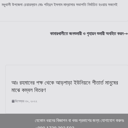
রমুখ। মধুখালী উপজেলা চেয়ারম্যান মোঃ শহিদুল ইসলাম মাদ্রাসার সভাপতি নির্বাচিত হওয়ায় সকলেই
কামারখালীতে জনশুমারী ও গৃহায়ন শুমারী অবহিত করন
আঃ রহমানের পক্ষ থেকে আড়পাড়া ইউনিয়নে শীতার্ত মানুষের
মাঝে কম্বল বিতরণ
ডিসেম্বর ৩০, ২০২২
যেকোন ধরনের বিজ্ঞাপন বা খবর প্রকাশের জন্য যোগাযোগ করুনঃ