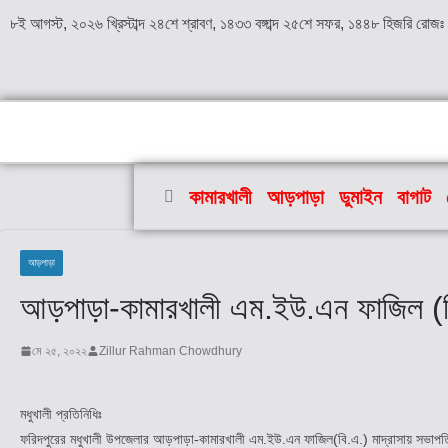
৮ই আগস্ট, ২০২৬ খ্রিস্টাব্দ ২৪শে শ্রাবণ, ১৪৩৩ বঙ্গাব্দ ২৫শে সফর, ১৪৪৮ হিজরি রোজঃ
কামারখালী
আড়পাড়া
ডুমাইন
বাগাট
আড়পাড়া
আড়পাড়া-কামারখালী এম.ইউ.এন ফাজিল (বি.এ
মে ২৫, ২০২২
Zillur Rahman Chowdhury
মধুখালী প্রতিনিধিঃ
ফরিদপুরের মধুখালী উপজেলার আড়পাড়া-কামারখালী এম.ইউ.এন ফাজিল(বি.এ.) মাদ্রাসায় সভাপতি নির্