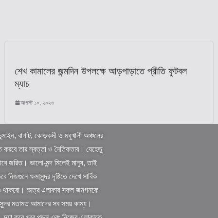
শেখ কামালের জন্মদিন উপলক্ষে আড়পাড়াতে প্রীতি ফুটবল
ম্যাচ
আগস্ট ১০, ২০২৩
ুমাইন, বাগাট, কোড়কদী ও মধুখালী অঞ্চলের
ত করবে তার স্বত্তা ও নৈতিকতার। যেহেতু
বে জরিত। ভালো-মন্দ মিলেই মানুষ, তাই
গুনে ক্ষমাসুন্দর দৃষ্টিতে দেখে সার্বিক
ি ও থাকবো। অত্র এলাকার সকল জনগনকে
 সুন্দর মতামত আমাদের সব সময় কাম্য।
িত। দয়া করে খবর পড়ুন এবং নিজের এলাকাকে