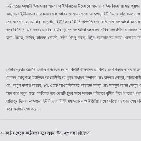
ফরিদপুরের মধুখালী উপজেলার আড়পাড়া ইউনিয়নের উদ্যোগে আড়পাড়া উচ্চ বিদ্যালয় মাঠ প্রাঙ্গন
আড়পাড়া ইউনিয়নের চেয়ারম্যান মোঃ জাকির হোসেন মোল্যা আড়পাড়া ইউনিয়নের কৃতি সন্তান ও বা
মোঃ আরমান হোসেন বাবু, আড়পাড়া ইউনিয়নের বিশিষ্ঠ শিল্পপতি মোঃ আলী রানা সহ আরো অনেক
এবং বি.সি.বি. এর সদস্য এস.বি. বাহার শ্যামল সহ আরো অনেকের সার্বিক সহযোগীতায় সিনিয়র দলের খ
হৃদয়, মিরাজ, আবিদ, তারেক, মেহেদী, সজীব,শিবলু, রউফ, মিঠুন, আকরাম সহ আরো খেলোয়ার নিয়
খেলায় প্রধান অতিথি হিসাবে উপস্থিত থেকে খেলাটি উদ্বোধন ও খেলায় অংশ গ্রহন করেন আড়পা
হোসেন, আড়পাড়া ইউনিয়ন আওয়ামীলীগের যুগ্ন সাধারন সম্পাদক মোঃ হান্নান মোল্যা, কামারখালী 
মোঃ আবুল কালাম আজাদ, ৮নং ওয়ার্ড আওয়ামীলীগের অন্যতম সদস্য মোঃ সামসুল আলম মোল্যা সোনা, 
আড়পাড়া স্কুল মাঠে একত্রিত হয়ে খেলাটি সুন্দর ভাবে মনোরম পরিবেশে বৃস্টির দিনে উপভোগ ক
দায়িত্বে ছিলেন আড়পাড়া ইউনিয়নের বিশিষ্ট সমাজসেবক ও ইঞ্জিনিয়ার মোঃ মতিয়ার রহমান শে
করে অনুষ্ঠান শেষ করেন।
কঠোর থেকে কঠোরতর হবে লকডাউন, ২৩ দফা নির্দেশনা