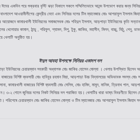
ে ঈদের একদিন পরে শুক্রবার বৃস্টি ঝড়া বিকালে সকলে সম্মিলিতভাবে আনন্দ উপভোগ করার জন্য সিন
ংলাদেশ আওয়ামীলীগের কেন্দ্রীয় নেতা এবং সিনিয়র দলের টিম ম্যানেজার মোঃ আশরাফুল ইসলাম জিহা
ের আয়োজনে কামারখালী ইউনিয়নের সমাজসেবক মোঃ শহিদুল ইসলাম, আড়পাড়া ইউনিয়নের কৃতি সন্তান
েলোয়ার কামাল, ঠান্ডু , শরিফুল, শ্যামল, দিপু, টুকু, জাকির, মহাসীন, মিলন, বাচ্চু, মিঠু, পেনু, ড
ে খেলাটি অনুষ্ঠিত হয়।
ঈদুল আযহা উপলক্ষে সিনিয়র একাদশ দল
ড়া ইউনিয়নের চেয়ারম্যান সহকারী অধ্যাপক মোঃ জাকির হোসেন মোল্যা । খেলায় উপস্থিত ছিলেন আড
বাজারের বিশিষ্ট ব্যবসায়ী মোঃ হাবিবুর রহমান মিয়া, আড়পাড়া উচ্চ বিদ্যালয়ের অভিভাবক সদস্য ম
কামারখালী বাজারের বিশিষ্ট ব্যবসায়ী মোঃ সেলিম, মোঃ হামিদ, মামুন, মানিক, ত্রিনাথ পাল, আড়পাড়
রেন। ৩-২ গোলে জুনিয়র দলের নিকট সিনিয়র দল পরাজিত হয়। খেলাটির ধারা ভাষ্য বিবরণীতে ছিলেন ম
খ মতি। পরিশেষে চেয়ারম্যান মোঃ জাকির হোসেন মোল্যা ও টিম ম্যানেজার মোঃ আশরাফুল ইসলাম জিহাদ স