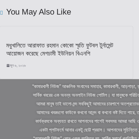
You May Also Like
মধুখালিতে আরাফাত রহমান কোকো স্মৃতি ফুটবল টুর্নামেন্ট
আয়োজন করেছে মেগচামী ইউনিয়ন বিএনপি
জুন ৬, ২০২৬
“কামারখালী নিউজ” আঞ্চলিক সংবাদের সমাহার, কামারখালী, আড়পাড়া, ড
সার্বিক খবরের এক অনন্য অনলাইন নিউজ পোর্টাল। যা মানুষকে পরিচি
আমরা মানুষ তাই ভালো-মন্দ সবকিছুই আমাদের চারপাশে অতপ্রতোভা
আমাদের খবরগুলো কাউকে কখনো আনন্দ বা কখনো কষ্ট দিতে পারে, তবে নিজ
কার্যক্রমকে অব্যহত রাখতে আপনাদের পাশেই সবসময় আমরা আছ
একটা প্লাটফর্মে আনার একটু ছোট্ট প্রয়াস। আপনাদের সুচিন্তিত
“কামারখালী নিউজ” কোন একক ব্যক্তির নয়, সার্বিক স্বার্থে প্রতিষ্ঠ