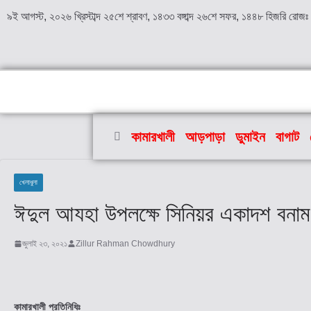
৯ই আগস্ট, ২০২৬ খ্রিস্টাব্দ ২৫শে শ্রাবণ, ১৪৩৩ বঙ্গাব্দ ২৬শে সফর, ১৪৪৮ হিজরি রোজঃ 
কামারখালী
আড়পাড়া
ডুমাইন
বাগাট
খেলাধুলা
ঈদুল আযহা উপলক্ষে সিনিয়র একাদশ বনাম 
জুলাই ২৩, ২০২১
Zillur Rahman Chowdhury
কামারখালী প্রতিনিধিঃ