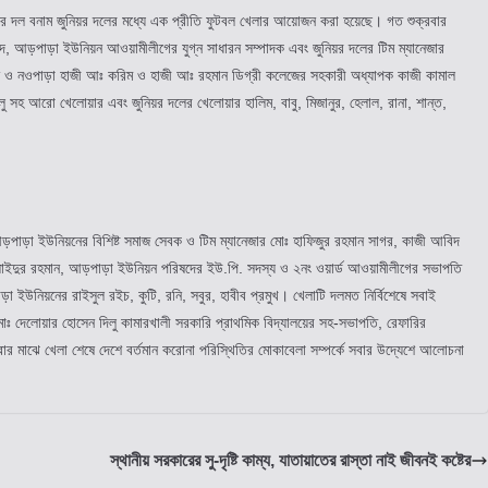
িয়র দল বনাম জুনিয়র দলের মধ্যে এক প্রীতি ফুটবল খেলার আয়োজন করা হয়েছে। গত শুক্রবার
দ, আড়পাড়া ইউনিয়ন আওয়ামীলীগের যুগ্ন সাধারন সম্পাদক এবং জুনিয়র দলের টিম ম্যানেজার
 ও নওপাড়া হাজী আঃ করিম ও হাজী আঃ রহমান ডিগ্রী কলেজের সহকারী অধ্যাপক কাজী কামাল
াবলু সহ আরো খেলোয়ার এবং জুনিয়র দলের খেলোয়ার হালিম, বাবু, মিজানুর, হেলাল, রানা, শান্ত,
়পাড়া ইউনিয়নের বিশিষ্ট সমাজ সেবক ও টিম ম্যানেজার মোঃ হাফিজুর রহমান সাগর, কাজী আবিদ
োঃ সাইদুর রহমান, আড়পাড়া ইউনিয়ন পরিষদের ইউ.পি. সদস্য ও ২নং ওয়ার্ড আওয়ামীলীগের সভাপতি
া ইউনিয়নের রাইসুল রইচ, কুটি, রনি, সবুর, হাবীব প্রমুখ। খেলাটি দলমত নির্বিশেষে সবাই
োঃ দেলোয়ার হোসেন দিলু কামারখালী সরকারি প্রাথমিক বিদ্যালয়ের সহ-সভাপতি, রেফারির
বার মাঝে খেলা শেষে দেশে বর্তমান করোনা পরিস্থিতির মোকাবেলা সম্পর্কে সবার উদ্যেশে আলোচনা
স্থানীয় সরকারের সু-দৃষ্টি কাম্য, যাতায়াতের রাস্তা নাই জীবনই কষ্টের