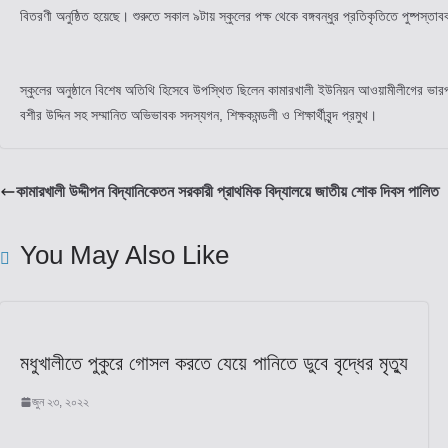
বিতরণী অনুষ্ঠিত হয়েছে। শুরুতে সকাল ৯টায় স্কুলের পক্ষ থেকে বঙ্গবন্ধুর প্রতিকৃতিতে পুষ্পস্তাবর
স্কুলের অনুষ্ঠানে বিশেষ অতিথি হিসেবে উপস্থিত ছিলেন কামারখালী ইউনিয়ন আওয়ামীলীগের ভারপ্
বশীর উদ্দিন সহ সম্মানিত অভিভাবক সদস্যগন, শিক্ষকমন্ডলী ও শিক্ষার্থীবৃন্দ প্রমুখ।
কামারখালী উদ্দীপন বিদ্যানিকেতন সরকারী প্রাথমিক বিদ্যালয়ে জাতীয় শোক দিবস পালিত
You May Also Like
মধুখালীতে পুকুরে গোসল করতে যেয়ে পানিতে ডুবে বৃদ্ধের মৃত্যু
জুন ২৩, ২০২২