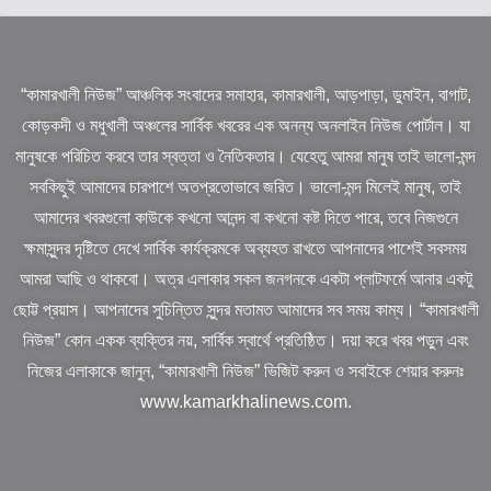
“কামারখালী নিউজ” আঞ্চলিক সংবাদের সমাহার, কামারখালী, আড়পাড়া, ডুমাইন, বাগাট,
কোড়কদী ও মধুখালী অঞ্চলের সার্বিক খবরের এক অনন্য অনলাইন নিউজ পোর্টাল। যা
মানুষকে পরিচিত করবে তার স্বত্তা ও নৈতিকতার। যেহেতু আমরা মানুষ তাই ভালো-মন্দ
সবকিছুই আমাদের চারপাশে অতপ্রতোভাবে জরিত। ভালো-মন্দ মিলেই মানুষ, তাই
আমাদের খবরগুলো কাউকে কখনো আনন্দ বা কখনো কষ্ট দিতে পারে, তবে নিজগুনে
ক্ষমাসুন্দর দৃষ্টিতে দেখে সার্বিক কার্যক্রমকে অব্যহত রাখতে আপনাদের পাশেই সবসময়
আমরা আছি ও থাকবো। অত্র এলাকার সকল জনগনকে একটা প্লাটফর্মে আনার একটু
ছোট্ট প্রয়াস। আপনাদের সুচিন্তিত সুন্দর মতামত আমাদের সব সময় কাম্য। “কামারখালী
নিউজ” কোন একক ব্যক্তির নয়, সার্বিক স্বার্থে প্রতিষ্ঠিত। দয়া করে খবর পড়ুন এবং
নিজের এলাকাকে জানুন, “কামারখালী নিউজ” ভিজিট করুন ও সবাইকে শেয়ার করুনঃ
www.kamarkhalinews.com.