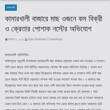
কামারখালী
কামারখালী বাজারে মাছ ওজনে কম বিক্রী
ও ক্রেতার পোশাক নস্টের অভিযোগ
আগস্ট ৩১, ২০২১
Zillur Rahman Chowdhury
কামারখালী প্রতিনিধিঃ
ফরিদপুরের মধুখালী উপজেলার কামারখালী মাছ বাজারে ক্রেতার ওজনে কম দেওয়ার ও তাফালে
পানি রেখে মাছের পানি ছিটিয়ে ক্রেতাদের পোশাক নষ্ট করার অভিযোগ উঠেছে। সংবাদ শুনে
মাছ বাজারে গিয়ে দেখা যায় প্রায় বিক্রেতার বাটখারা ওজনে কম ও তাফালে পানি ভর্তি মাছ
রেখে মাছের পানি ছিটে ক্রেতার পোশাক নস্ট হওয়ার সত্যতা পাওয়া যায়। এ ব্যপারে মাছ
বিক্রেতার সাথে কথা বলে জানা যায় তারা বেশী দামে মাছ কিনে লাভবান হওয়ার জন্য ওজনে
কম দিয়ে ক্রেতার নিকট বিক্রী করছেন আর মাছ তাজা রাখার জন্য এই ব্যবস্থা। আর
ক্রেতার নিকট জানতে চাইলে তারা বলেন আমরা তো মাছের দাম কম দেয় না তাহলে আমাদের
ওজনে কম দিবে কেন। এ ব্যপারে হাট মালিকের পক্ষ থেকে জসিম মন্ডল বলেন আমাদের হাটে
ওজনে কম দেওয়ার কোন সুয়োগ নাই আর তাফালে মাছ রেখে কারও পোশাক নস্ট করা যাবে