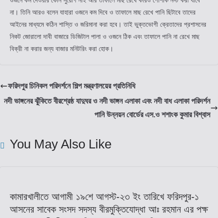
না। তিনি আরও বলেন যাহারা ওজনে কম দিবে ও তাফালে মাছ রেখে পানি ছিটাবে তাদের
আইনের মাধ্যমে কঠিন শাস্তি ও জরিমানা করা হবে। তাই ভুক্তভোগী ক্রেতাদের প্রশাসনের
নিকট জোরালো দাবী বাজারে ডিজিটাল পালা ও ওজনে ঠিক এবং তাফালে পানি না রেখে মাছ
বিক্রী না করার জন্য বাজার মনিটরিং করা হোক।
ফরিদপুর চিনিকল পরিদর্শনে শিল্প মন্ত্রণালয়ের প্রতিনিধি
নদী ভাঙ্গনের ঝুঁকিতে বীরশ্রেষ্ঠ যাদুঘর ও নদী ভাঙ্গন এলাকা এবং নদী বাধ এলাকা পরিদর্শন
পানি উন্নয়ন বোর্ডের এস.ও শশাংক কুমার বিশ্বাস
You May Also Like
কামারখালীতে আগামী ১৯শে আগস্ট-২৩ ইং তারিখে ফরিদপুর-১
আসনের সাবেক সংসদ সদস্য বীরমুক্তিযোদ্ধা আঃ রহমান এর পক্ষ