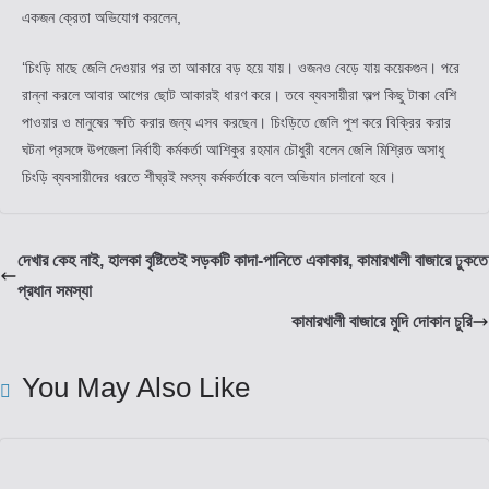
একজন ক্রেতা অভিযোগ করলেন,
‘চিংড়ি মাছে জেলি দেওয়ার পর তা আকারে বড় হয়ে যায়। ওজনও বেড়ে যায় কয়েকগুন। পরে
রান্না করলে আবার আগের ছোট আকারই ধারণ করে। তবে ব্যবসায়ীরা অল্প কিছু টাকা বেশি
পাওয়ার ও মানুষের ক্ষতি করার জন্য এসব করছেন। চিংড়িতে জেলি পুশ করে বিক্রির করার
ঘটনা প্রসঙ্গে উপজেলা নির্বাহী কর্মকর্তা আশিকুর রহমান চৌধুরী বলেন জেলি মিশ্রিত অসাধু
চিংড়ি ব্যবসায়ীদের ধরতে শীঘ্রই মৎস্য কর্মকর্তাকে বলে অভিযান চালানো হবে।
দেখার কেহ নাই, হালকা বৃষ্টিতেই সড়কটি কাদা-পানিতে একাকার, কামারখালী বাজারে ঢুকতে
প্রধান সমস্যা
কামারখালী বাজারে মুদি দোকান চুরি
You May Also Like