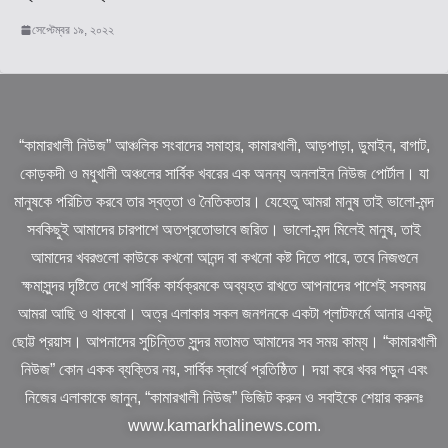
সেপ্টেম্বর ১৯, ২০২২
“কামারখালী নিউজ” আঞ্চলিক সংবাদের সমাহার, কামারখালী, আড়পাড়া, ডুমাইন, বাগাট,
কোড়কদী ও মধুখালী অঞ্চলের সার্বিক খবরের এক অনন্য অনলাইন নিউজ পোর্টাল। যা
মানুষকে পরিচিত করবে তার স্বত্তা ও নৈতিকতার। যেহেতু আমরা মানুষ তাই ভালো-মন্দ
সবকিছুই আমাদের চারপাশে অতপ্রতোভাবে জরিত। ভালো-মন্দ মিলেই মানুষ, তাই
আমাদের খবরগুলো কাউকে কখনো আনন্দ বা কখনো কষ্ট দিতে পারে, তবে নিজগুনে
ক্ষমাসুন্দর দৃষ্টিতে দেখে সার্বিক কার্যক্রমকে অব্যহত রাখতে আপনাদের পাশেই সবসময়
আমরা আছি ও থাকবো। অত্র এলাকার সকল জনগনকে একটা প্লাটফর্মে আনার একটু
ছোট্ট প্রয়াস। আপনাদের সুচিন্তিত সুন্দর মতামত আমাদের সব সময় কাম্য। “কামারখালী
নিউজ” কোন একক ব্যক্তির নয়, সার্বিক স্বার্থে প্রতিষ্ঠিত। দয়া করে খবর পড়ুন এবং
নিজের এলাকাকে জানুন, “কামারখালী নিউজ” ভিজিট করুন ও সবাইকে শেয়ার করুনঃ
www.kamarkhalinews.com.