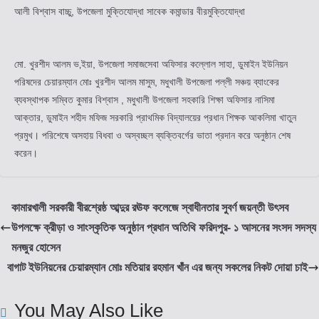
আলী বিশ্বাস বাচ্চু, উপজেলা মুক্তিযোদ্ধা সাবেক কমান্ডার বীরমুক্তিযোদ্ধা
মো. খুরশীদ আলম ভ‚ইয়া, উপজেলা সমাজসেবা অফিসার কল্লোল সাহা, ডুমাইন ইউনিয়ন
পরিষদের চেয়ারম্যান মোঃ খুরশীদ আলম মাসুম, মধুখালী উপজেলা পল্লী সঞ্চয় ব্যাংকের
ব্যবস্থাপক সম্বিত কুমার বিশ্বাস , মধুখালী উপজেলা সহকারি শিক্ষা অফিসার নাসিমা
আক্তার, ডুমাইন শহীদ মফিজ সরকারি প্রাথমিক বিদ্যালয়ের প্রধান শিক্ষক আকলিমা খাতুন
প্রমুখ। পরিশেষে অসহায় বিধবা ও অস্বচ্ছল ব্যক্তিবর্গের ভাতা প্রদান করে অনুষ্ঠান শেষ
করেন।
কামারখালী সরকারী বীরশ্রেষ্ঠ আব্দুর রঊফ কলেজে স্বাধীনতার সুবর্ণ জয়ন্তী উৎসব
উপলক্ষে ক্রীড়া ও সাংস্কৃতিক অনুষ্ঠান প্রধান অতিথি ফরিদপুর- ১ আসনের সংসদ সদস্য
মনজুর হোসেন
বাগাট ইউনিয়নের চেয়ারম্যান মোঃ মতিয়ার রহমান খাঁন এর জন্য সকলের নিকট দোয়া চাই
You May Also Like