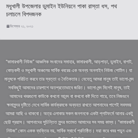
মধুখালী উপজেলার ডুমাইন ইউনিয়নে পাকা রাস্তা ধস, পথ
চলাচলে বিপদজনক
ডিসেম্বর ২১, ২০২১
“কামারখালী নিউজ” আঞ্চলিক সংবাদের সমাহার, কামারখালী, আড়পাড়া, ডুমাইন, বাগাট,
কোড়কদী ও মধুখালী অঞ্চলের সার্বিক খবরের এক অনন্য অনলাইন নিউজ পোর্টাল। যা
মানুষকে পরিচিত করবে তার স্বত্তা ও নৈতিকতার। যেহেতু আমরা মানুষ তাই ভালো-মন্দ
সবকিছুই আমাদের চারপাশে অতপ্রতোভাবে জরিত। ভালো-মন্দ মিলেই মানুষ, তাই
আমাদের খবরগুলো কাউকে কখনো আনন্দ বা কখনো কষ্ট দিতে পারে, তবে নিজগুনে
ক্ষমাসুন্দর দৃষ্টিতে দেখে সার্বিক কার্যক্রমকে অব্যহত রাখতে আপনাদের পাশেই সবসময়
আমরা আছি ও থাকবো। অত্র এলাকার সকল জনগনকে একটা প্লাটফর্মে আনার একটু
ছোট্ট প্রয়াস। আপনাদের সুচিন্তিত সুন্দর মতামত আমাদের সব সময় কাম্য। “কামারখালী
নিউজ” কোন একক ব্যক্তির নয়, সার্বিক স্বার্থে প্রতিষ্ঠিত। দয়া করে খবর পড়ুন এবং