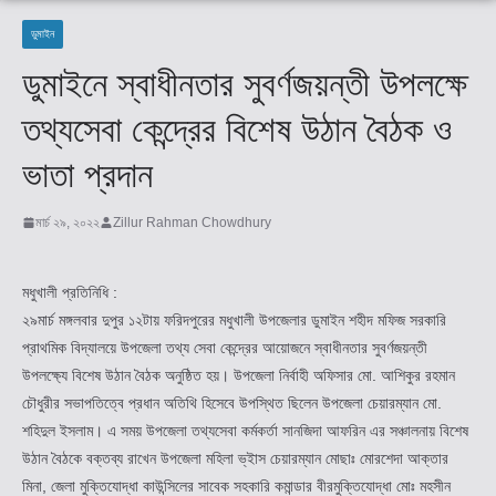
ডুমাইন
ডুমাইনে স্বাধীনতার সুবর্ণজয়ন্তী উপলক্ষে
তথ্যসেবা কেন্দ্রের বিশেষ উঠান বৈঠক ও
ভাতা প্রদান
মার্চ ২৯, ২০২২
Zillur Rahman Chowdhury
মধুখালী প্রতিনিধি :
২৯মার্চ মঙ্গলবার দুপুর ১২টায় ফরিদপুরের মধুখালী উপজেলার ডুমাইন শহীদ মফিজ সরকারি
প্রাথমিক বিদ্যালয়ে উপজেলা তথ্য সেবা কেন্দ্রের আয়োজনে স্বাধীনতার সুবর্ণজয়ন্তী
উপলক্ষ্যে বিশেষ উঠান বৈঠক অনুষ্ঠিত হয়। উপজেলা নির্বাহী অফিসার মো. আশিকুর রহমান
চৌধুরীর সভাপতিত্বে প্রধান অতিথি হিসেবে উপস্থিত ছিলেন উপজেলা চেয়ারম্যান মো.
শহিদুল ইসলাম। এ সময় উপজেলা তথ্যসেবা কর্মকর্তা সানজিদা আফরিন এর সঞ্চালনায় বিশেষ
উঠান বৈঠকে বক্তব্য রাখেন উপজেলা মহিলা ভ্ইাস চেয়ারম্যান মোছাঃ মোরশেদা আক্তার
মিনা, জেলা মুক্তিযোদ্ধা কাউন্সিলের সাবেক সহকারি কমান্ডার বীরমুক্তিযোদ্ধা মোঃ মহসীন