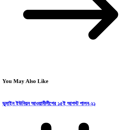
You May Also Like
ডুমাইন ইউনিয়ন আওয়ামীলীগের ১৫ই আগস্ট পালন-২১