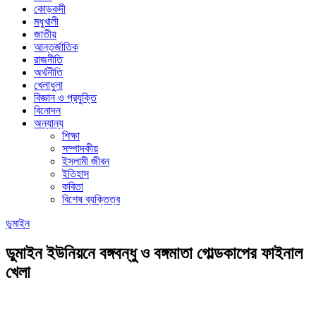
কোড়কদী
মধুখালী
জাতীয়
আন্তর্জাতিক
রাজনীতি
অর্থনীতি
খেলাধুলা
বিজ্ঞান ও প্রযুক্তি
বিনোদন
অন্যান্য
শিক্ষা
সম্পাদকীয়
ইসলামী জীবন
ইতিহাস
কবিতা
বিশেষ ব্যক্তিত্ব
ডুমাইন
ডুমাইন ইউনিয়নে বঙ্গবন্ধু ও বঙ্গমাতা গোল্ডকাপের ফাইনাল
খেলা