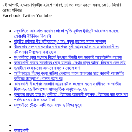
৮ই আগস্ট, ২০২৬ খ্রিস্টাব্দ ২৪শে শ্রাবণ, ১৪৩৩ বঙ্গাব্দ ২৫শে সফর, ১৪৪৮ হিজরি
রোজঃ শনিবার
Facebook
Twitter
Youtube
মধুখালিতে আরাফাত রহমান কোকো স্মৃতি ফুটবল টুর্নামেন্ট আয়োজন করেছে
মেগচামী ইউনিয়ন বিএনপি
রাষ্ট্রীয় মর্যাদায় বীর মুক্তিযোদ্ধা আঃ গফুর মন্ডলের দাফন সম্পন্ন
বীরমাতার স্বপ্ন বাস্তবায়নে বীরশ্রেষ্ঠ মুন্সী আব্দুর রউফ নামে কামারখালীতে
রউফনগর উপজেলা করা হোক
মধুখালীতে ছায়া সংসদে বিতর্ক উৎসবে বিজয়ী দল সরকারি আইনউদ্দীন কলেজ
কামারখালী বাজার সরকারের মোড় যানজট, দেখার মানুষ আছে, নিরসনে কেহ নাই
ডুমাইনে সংস্কারের অভাবে রাস্তার বেহাল দশা
অগ্নিকান্ডে নিঃস্ব বৃদ্ধা নাছিমা বেগমের পাশে মানবতার হাত প্রবাসী আলমগীর
কবিরের উদ্যোগে পেলেন নতুন ঘর
কামারখালী বীরশ্রেষ্ঠ সরকারি আব্দুর রউফ কলেজে মহান স্বাধীনতা ও জাতীয়
দিবস-২০২৬ উপলক্ষ্যে সাংস্কৃতিক অনুষ্ঠান-২০২৬
কৃষকের মাথায় হাত মধুখালীতে পেঁয়াজের আমদানী ব্যাপক পেঁয়াজের দাম কমে মণ
প্রতি ৮০০ থেকে ৯০০ টাকা
মধুখালীতে ট্রেনে কাটা পড়ে যমজ ২ শিশুর মৃত্যু
কামারখালী