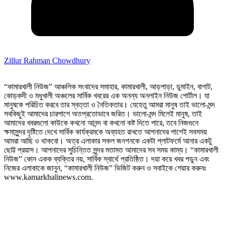
Zillur Rahman Chowdhury
“কামারখালী নিউজ” আঞ্চলিক সংবাদের সমাহার, কামারখালী, আড়পাড়া, ডুমাইন, বাগাট,
কোড়কদী ও মধুখালী অঞ্চলের সার্বিক খবরের এক অনন্য অনলাইন নিউজ পোর্টাল। যা
মানুষকে পরিচিত করবে তার স্বত্তা ও নৈতিকতার। যেহেতু আমরা মানুষ তাই ভালো-মন্দ
সবকিছুই আমাদের চারপাশে অতপ্রতোভাবে জরিত। ভালো-মন্দ মিলেই মানুষ, তাই
আমাদের খবরগুলো কাউকে কখনো আনন্দ বা কখনো কষ্ট দিতে পারে, তবে নিজগুনে
ক্ষমাসুন্দর দৃষ্টিতে দেখে সার্বিক কার্যক্রমকে অব্যহত রাখতে আপনাদের পাশেই সবসময়
আমরা আছি ও থাকবো। অত্র এলাকার সকল জনগনকে একটা প্লাটফর্মে আনার একটু
ছোট্ট প্রয়াস। আপনাদের সুচিন্তিত সুন্দর মতামত আমাদের সব সময় কাম্য। “কামারখালী
নিউজ” কোন একক ব্যক্তির নয়, সার্বিক স্বার্থে প্রতিষ্ঠিত। দয়া করে খবর পড়ুন এবং
নিজের এলাকাকে জানুন, “কামারখালী নিউজ” ভিজিট করুন ও সবাইকে শেয়ার করুনঃ
www.kamarkhalinews.com.