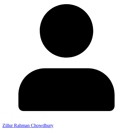
Zillur Rahman Chowdhury