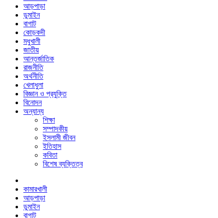
আড়পাড়া
ডুমাইন
বাগাট
কোড়কদী
মধুখালী
জাতীয়
আন্তর্জাতিক
রাজনীতি
অর্থনীতি
খেলাধুলা
বিজ্ঞান ও প্রযুক্তি
বিনোদন
অন্যান্য
শিক্ষা
সম্পাদকীয়
ইসলামী জীবন
ইতিহাস
কবিতা
বিশেষ ব্যক্তিত্ব
কামারখালী
আড়পাড়া
ডুমাইন
বাগাট