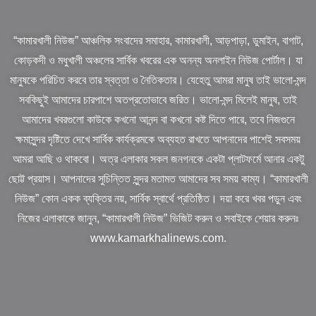
“কামারখালী নিউজ” আঞ্চলিক সংবাদের সমাহার, কামারখালী, আড়পাড়া, ডুমাইন, বাগাট,
কোড়কদী ও মধুখালী অঞ্চলের সার্বিক খবরের এক অনন্য অনলাইন নিউজ পোর্টাল। যা
মানুষকে পরিচিত করবে তার স্বত্তা ও নৈতিকতার। যেহেতু আমরা মানুষ তাই ভালো-মন্দ
সবকিছুই আমাদের চারপাশে অতপ্রতোভাবে জরিত। ভালো-মন্দ মিলেই মানুষ, তাই
আমাদের খবরগুলো কাউকে কখনো আনন্দ বা কখনো কষ্ট দিতে পারে, তবে নিজগুনে
ক্ষমাসুন্দর দৃষ্টিতে দেখে সার্বিক কার্যক্রমকে অব্যহত রাখতে আপনাদের পাশেই সবসময়
আমরা আছি ও থাকবো। অত্র এলাকার সকল জনগনকে একটা প্লাটফর্মে আনার একটু
ছোট্ট প্রয়াস। আপনাদের সুচিন্তিত সুন্দর মতামত আমাদের সব সময় কাম্য। “কামারখালী
নিউজ” কোন একক ব্যক্তির নয়, সার্বিক স্বার্থে প্রতিষ্ঠিত। দয়া করে খবর পড়ুন এবং
নিজের এলাকাকে জানুন, “কামারখালী নিউজ” ভিজিট করুন ও সবাইকে শেয়ার করুনঃ
www.kamarkhalinews.com.