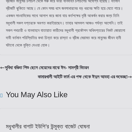
ব্রীজটি মানুষের চলাচল থেকে শুরু করে ভারী যানবাহন চলাচলের অযোগ্য হয়েছে। বর্তমান
ব্রীজটি ঝুকিতে আছে। যে কোন সময় ধসে জনসাধারনের বড় ধরনের ক্ষতি হয়ে যেতে পারে।
একজন সাংবাদিকের সাথে আলাপ করে জানা যায় কর্তপক্ষের দৃষ্ঠি আকর্ষন করার জন্য তিনি
মধুখালী সকল দপ্তরকে অবগত করাইয়াছেন। তাহার আশুফল আজও পর্যন্ত আসেনি। তাই
সকল পথচারী ও যানবাহনে যাতায়াত কারীদের মধুখালী প্রকৌশল অধিদপ্তরের নিকট জোরালো
দাবী বর্তমান পরিস্থিতির কথা চিন্তা করে রাস্তা ও ব্রীজ মেরামত করে মানুষের জীবন হানী
ঘটানো থেকে মুক্তি দেওয়া হোক।
সুবিধা বঞ্চিত শিশু ছেলে মেয়েদের মাঝে ঈদ- সামগ্রী বিতরন
কামারখালী আইটি ফার্ম এর পক্ষ থেকে ঈদুল আযহা এর শুভেচ্ছা
You May Also Like
মধুখালীর বাগাট ইউপি’র উন্মুক্ত বাজেট ঘোষনা