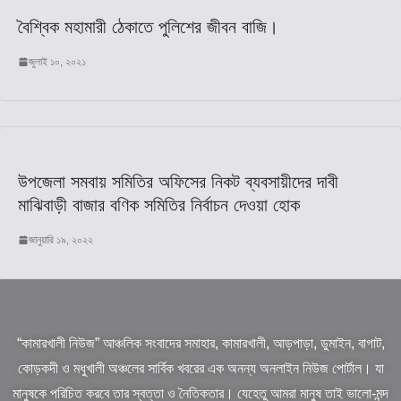
বৈশ্বিক মহামারী ঠেকাতে পুলিশের জীবন বাজি।
জুলাই ১০, ২০২১
উপজেলা সমবায় সমিতির অফিসের নিকট ব্যবসায়ীদের দাবী
মাঝিবাড়ী বাজার বণিক সমিতির নির্বাচন দেওয়া হোক
জানুয়ারি ১৯, ২০২২
“কামারখালী নিউজ” আঞ্চলিক সংবাদের সমাহার, কামারখালী, আড়পাড়া, ডুমাইন, বাগাট,
কোড়কদী ও মধুখালী অঞ্চলের সার্বিক খবরের এক অনন্য অনলাইন নিউজ পোর্টাল। যা
মানুষকে পরিচিত করবে তার স্বত্তা ও নৈতিকতার। যেহেতু আমরা মানুষ তাই ভালো-মন্দ