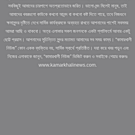
সবকিছুই আমাদের চারপাশে অতপ্রতোভাবে জরিত। ভালো-মন্দ মিলেই মানুষ, তাই
আমাদের খবরগুলো কাউকে কখনো আনন্দ বা কখনো কষ্ট দিতে পারে, তবে নিজগুনে
ক্ষমাসুন্দর দৃষ্টিতে দেখে সার্বিক কার্যক্রমকে অব্যহত রাখতে আপনাদের পাশেই সবসময়
আমরা আছি ও থাকবো। অত্র এলাকার সকল জনগনকে একটা প্লাটফর্মে আনার একটু
ছোট্ট প্রয়াস। আপনাদের সুচিন্তিত সুন্দর মতামত আমাদের সব সময় কাম্য। “কামারখালী
নিউজ” কোন একক ব্যক্তির নয়, সার্বিক স্বার্থে প্রতিষ্ঠিত। দয়া করে খবর পড়ুন এবং
নিজের এলাকাকে জানুন, “কামারখালী নিউজ” ভিজিট করুন ও সবাইকে শেয়ার করুনঃ
www.kamarkhalinews.com.