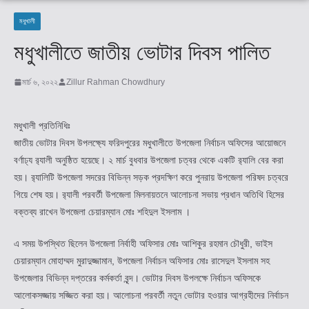
মধুখালী
মধুখালীতে জাতীয় ভোটার দিবস পালিত
মার্চ ৬, ২০২২
Zillur Rahman Chowdhury
মধুখালী প্রতিনিধিঃ
জাতীয় ভোটার দিবস উপলক্ষ্যে ফরিদপুরের মধুখালীতে উপজেলা নির্বাচন অফিসের আয়োজনে
বর্ণাঢ্য র‌্যালী অনুষ্ঠিত হয়েছে। ২ মার্চ বুধবার উপজেলা চত্বর থেকে একটি র‌্যালি বের করা
হয়। র‌্যালিটি উপজেলা সদরের বিভিন্ন সড়ক প্রদক্ষিণ করে পুনরায় উপজেলা পরিষদ চত্বরে
গিয়ে শেষ হয়। র‌্যালী পরবর্তী উপজেলা মিলনায়তনে আলোচনা সভায় প্রধান অতিথি হিসের
বক্তব্য রাখেন উপজেলা চেয়ারম্যান মোঃ শহিদুল ইসলাম ।
এ সময় উপস্থিত ছিলেন উপজেলা নির্বাহী অফিসার মোঃ আশিকুর রহমান চৌধুরী, ভাইস
চেয়ারম্যান মোহাম্মদ মুরাদুজ্জামান, উপজেলা নির্বাচন অফিসার মোঃ রাসেদুল ইসলাম সহ
উপজেলার বিভিন্ন দপ্তরের কর্মকর্তা বৃন্দ। ভোটার দিবস উপলক্ষে নির্বাচন অফিসকে
আলোকসজ্জায় সজ্জিত করা হয়। আলোচনা পরবর্তী নতুন ভোটার হওয়ার আগ্রহীদের নির্বাচন