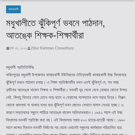
কামারখালী
মধুখালীতে ঝুঁকিপূর্ণ ভবনে পাঠদান,
আতঙ্কে শিক্ষক-শিক্ষার্থীরা
মার্চ ২৪, ২০২২
Zillur Rahman Chowdhury
মধুখালী প্রতিতিনিধিঃ
ফরিদপুরের মধুখালী উপজেলার কামারখালী ইউনিয়নের ঐতিহ্যবাহী কামারখালী উচ্চ বিদ্যালয়ে
ঝুঁকিপূর্ণ ভবনে পাঠদান চলছে। এ শিক্ষা প্রতিষ্ঠানটির ভবন এতই ঝুঁকিপূর্ণ যে, সব সময়
দুর্ঘটনার আতঙ্কে থাকেন শিক্ষক ও শিক্ষার্থীরা। ভবনটি দূর থেকে দেখে বোঝার কোনো উপায়
নেই, কিন্তু ভিতরে গেলে চোখে পড়ে ছাদে ও দেয়ালের পলেস্তার খসে পড়ার চিত্র। বিকল্প
কোনো ব্যবস্থা না থাকায় বাধ্য হয়ে ঝুঁকিপূর্ণ ভবন জেনেও সেখানে ক্লাস নেওয়া হচ্ছে। এ
কারণে সন্তানদের স্কুলে পাঠিয়ে আতঙ্কে থাকেন অভিভাবকরাও। ১৯৪২ সালে এই উচ্চ
বিদ্যালয় ভবনটি প্রতিষ্ঠা করা হয়। এই বিদ্যালয়ে প্রায় ৮০০ ছাত্র-ছাত্রী আছে। ১৯৬০
সালে কক্ষের দ্বিতল ভবনটি নির্মাণের পর থেকে এখানেই স্কুলের কার্যক্রম পরিচালিত হয়ে
আসছে। সরেজমিনে স্কুলে গিয়ে প্রধান শিক্ষক মোহাম্মাদ বশীর উদ্দীনের মাধ্যমে জানা যায় ও