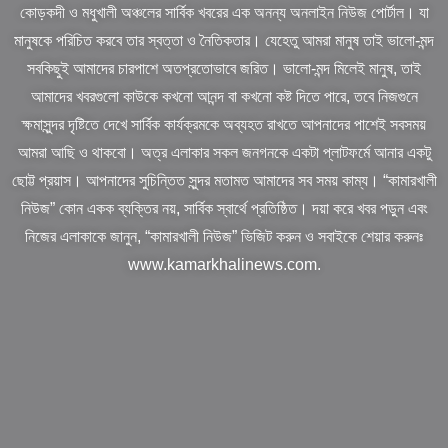
কোড়কদী ও মধুখালী অঞ্চলের সার্বিক খবরের এক অনন্য অনলাইন নিউজ পোর্টাল। যা
মানুষকে পরিচিত করবে তার স্বত্তা ও নৈতিকতার। যেহেতু আমরা মানুষ তাই ভালো-মন্দ
সবকিছুই আমাদের চারপাশে অতপ্রতোভাবে জরিত। ভালো-মন্দ মিলেই মানুষ, তাই
আমাদের খবরগুলো কাউকে কখনো আনন্দ বা কখনো কষ্ট দিতে পারে, তবে নিজগুনে
ক্ষমাসুন্দর দৃষ্টিতে দেখে সার্বিক কার্যক্রমকে অব্যহত রাখতে আপনাদের পাশেই সবসময়
আমরা আছি ও থাকবো। অত্র এলাকার সকল জনগনকে একটা প্লাটফর্মে আনার একটু
ছোট্ট প্রয়াস। আপনাদের সুচিন্তিত সুন্দর মতামত আমাদের সব সময় কাম্য। “কামারখালী
নিউজ” কোন একক ব্যক্তির নয়, সার্বিক স্বার্থে প্রতিষ্ঠিত। দয়া করে খবর পড়ুন এবং
নিজের এলাকাকে জানুন, “কামারখালী নিউজ” ভিজিট করুন ও সবাইকে শেয়ার করুনঃ
www.kamarkhalinews.com.