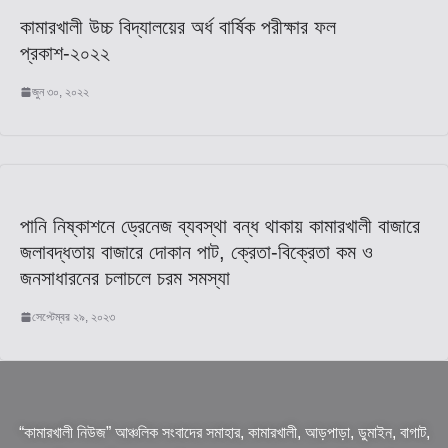
কামারখালী উচ্চ বিদ্যালয়ের অর্ধ বার্ষিক পরীক্ষার ফল
প্রকাশ-২০২২
জুন ৩০, ২০২২
পানি নিষ্কাশনে ড্রেনেজ ব্যবস্থা বন্ধ থাকায় কামারখালী বাজারে
জলাবদ্ধতায় বাজারে দোকান পাট, ক্রেতা-বিক্রেতা কম ও
জনসাধারনের চলাচলে চরম সমস্যা
সেপ্টেম্বর ২৯, ২০২৩
“কামারখালী নিউজ” আঞ্চলিক সংবাদের সমাহার, কামারখালী, আড়পাড়া, ডুমাইন, বাগাট,