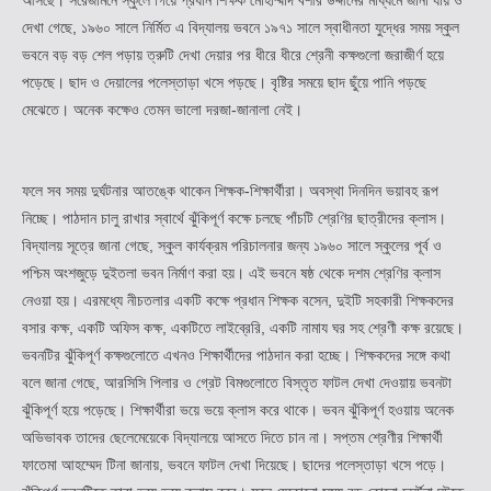
দেখা গেছে, ১৯৬০ সালে নির্মিত এ বিদ্যালয় ভবনে ১৯৭১ সালে স্বাধীনতা যুদ্ধের সময় স্কুল
ভবনে বড় বড় শেল পড়ায় ত্রুটি দেখা দেয়ার পর ধীরে ধীরে শ্রেনী কক্ষগুলো জরাজীর্ণ হয়ে
পড়েছে। ছাদ ও দেয়ালের পলেস্তাড়া খসে পড়ছে। বৃষ্টির সময়ে ছাদ ছুঁয়ে পানি পড়ছে
মেঝেতে। অনেক কক্ষেও তেমন ভালো দরজা-জানালা নেই।
ফলে সব সময় দুর্ঘটনার আতঙ্কে থাকেন শিক্ষক-শিক্ষার্থীরা। অবস্থা দিনদিন ভয়াবহ রূপ
নিচ্ছে। পাঠদান চালু রাখার স্বার্থে ঝুঁকিপূর্ণ কক্ষে চলছে পাঁচটি শ্রেণির ছাত্রীদের ক্লাস।
বিদ্যালয় সূত্রে জানা গেছে, স্কুল কার্যক্রম পরিচালনার জন্য ১৯৬০ সালে স্কুলের পূর্ব ও
পশ্চিম অংশজুড়ে দুইতলা ভবন নির্মাণ করা হয়। এই ভবনে ষষ্ঠ থেকে দশম শ্রেণির ক্লাস
নেওয়া হয়। এরমধ্যে নীচতলার একটি কক্ষে প্রধান শিক্ষক বসেন, দুইটি সহকারী শিক্ষকদের
বসার কক্ষ, একটি অফিস কক্ষ, একটিতে লাইব্রেরি, একটি নামায ঘর সহ শ্রেণী কক্ষ রয়েছে।
ভবনটির ঝুঁকিপূর্ণ কক্ষগুলোতে এখনও শিক্ষার্থীদের পাঠদান করা হচ্ছে। শিক্ষকদের সঙ্গে কথা
বলে জানা গেছে, আরসিসি পিলার ও গ্রেট বিমগুলোতে বিস্তৃত ফাটল দেখা দেওয়ায় ভবনটা
ঝুঁকিপূর্ণ হয়ে পড়েছে। শিক্ষার্থীরা ভয়ে ভয়ে ক্লাস করে থাকে। ভবন ঝুঁকিপূর্ণ হওয়ায় অনেক
অভিভাবক তাদের ছেলেমেয়েকে বিদ্যালয়ে আসতে দিতে চান না। সপ্তম শ্রেণীর শিক্ষার্থী
ফাতেমা আহম্মেদ টিনা জানায়, ভবনে ফাটল দেখা দিয়েছে। ছাদের পলেস্তাড়া খসে পড়ে।