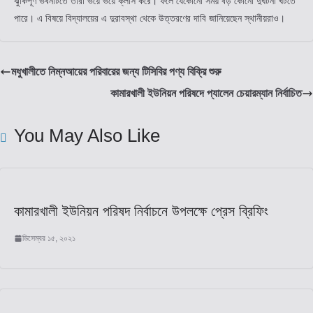
ঝুঁকিপূর্ণ ভবনটিতে তারা ভয়ে ভয়ে ক্লাস করে। ফলে যেকোনো সময় বড় কোনো দুঘর্টনা ঘটতে
পারে। এ বিষয়ে বিদ্যালয়ের এ দুরাবস্থা থেকে উত্তরণের দাবি জানিয়েছেন স্থানীয়রাও।
মধুখালীতে নিম্নআয়ের পরিবারের জন্য টিসিবির পণ্য বিক্রি শুরু
কামারখালী ইউনিয়ন পরিষদে প্যালেন চেয়ারম্যান নির্বাচিত
You May Also Like
কামারখালী ইউনিয়ন পরিষদ নির্বাচনে উপলক্ষে প্রেস ব্রিফিং
ডিসেম্বর ১৫, ২০২১