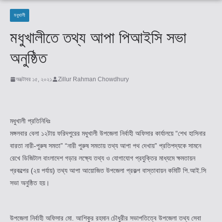
মধুখালী
মধুখালীতে তথ্য আপা পিআইসি সভা
অনুষ্ঠিত
অক্টোবর ১৫, ২০২১
Zillur Rahman Chowdhury
মধুখালী প্রতিনিধিঃ
মঙ্গলবার বেলা ১২টায় ফরিদপুরের মধুখালী উপজেলা নির্বাহী অফিসার কার্যালয়ে “শেখ হাসিনার
বারতা নারী-পুরুষ সমতা” “নারী পুরুষ সমতায় তথ্য আপা পথ দেখায়” প্রতিপদ্যকে সামনে
রেখে ডিজিটাল বাংলাদেশ গড়ার লক্ষ্যে তথ্য ও যোগাযোগ প্রযুক্তির মাধ্যমে ক্ষমতায়ন
প্রকল্পের (২য় পর্যায়) তথ্য আপা আয়োজিত উপজেলা প্রকল্প বাস্তাবায়ন কমিটি পি.আই.সি
সভা অনুষ্ঠিত হয়।
উপজেলা নির্বাহী অফিসার মো. আশিকুর রহমান চৌধুরীর সভাপতিত্বে উপজেলা তথ্য সেবা