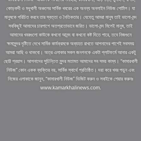
কোড়কদী ও মধুখালী অঞ্চলের সার্বিক খবরের এক অনন্য অনলাইন নিউজ পোর্টাল। যা
মানুষকে পরিচিত করবে তার স্বত্তা ও নৈতিকতার। যেহেতু আমরা মানুষ তাই ভালো-মন্দ
সবকিছুই আমাদের চারপাশে অতপ্রতোভাবে জরিত। ভালো-মন্দ মিলেই মানুষ, তাই
আমাদের খবরগুলো কাউকে কখনো আনন্দ বা কখনো কষ্ট দিতে পারে, তবে নিজগুনে
ক্ষমাসুন্দর দৃষ্টিতে দেখে সার্বিক কার্যক্রমকে অব্যহত রাখতে আপনাদের পাশেই সবসময়
আমরা আছি ও থাকবো। অত্র এলাকার সকল জনগনকে একটা প্লাটফর্মে আনার একটু
ছোট্ট প্রয়াস। আপনাদের সুচিন্তিত সুন্দর মতামত আমাদের সব সময় কাম্য। “কামারখালী
নিউজ” কোন একক ব্যক্তির নয়, সার্বিক স্বার্থে প্রতিষ্ঠিত। দয়া করে খবর পড়ুন এবং
নিজের এলাকাকে জানুন, “কামারখালী নিউজ” ভিজিট করুন ও সবাইকে শেয়ার করুনঃ
www.kamarkhalinews.com.