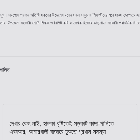
 প্রমুখ। সবশেষে প্রধান অতিথি সকলের উদ্দেশ্যে বলেন সকল স্কুলের শিক্ষার্থীদের মনে সাহস জোগাতে হব
খতার, উপজেলা সহকারী শ্রেষ্ট শিক্ষক ও বিশিষ্ট কবি ও লেখক হিসেবে আড়পাড়া সরকারী প্রাথমিক বিদ্যাল
 পালিত
দেখার কেহ নাই, হালকা বৃষ্টিতেই সড়কটি কাদা-পানিতে
একাকার, কামারখালী বাজারে ঢুকতে প্রধান সমস্যা