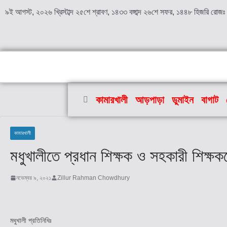
৯ই আগস্ট, ২০২৬ খ্রিস্টাব্দ ২৫শে শ্রাবণ, ১৪৩৩ বঙ্গাব্দ ২৬শে সফর, ১৪৪৮ হিজরি রোজঃ 
কামারখালী
আড়পাড়া
ডুমাইন
বাগাট
কামারখালী
মধুখালীতে প্রধান শিক্ষক ও সহকারী শিক্ষকদ
নভেম্বর ৯, ২০২১
Zillur Rahman Chowdhury
মধুখালী প্রতিনিধিঃ