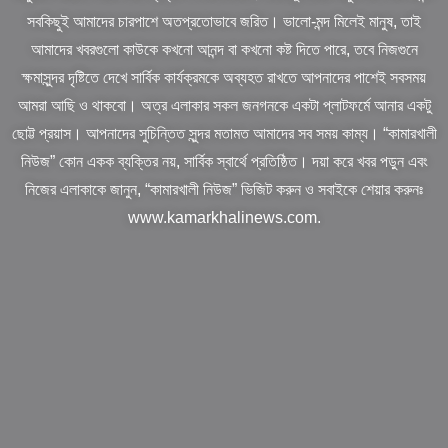
সবকিছুই আমাদের চারপাশে অতপ্রতোভাবে জরিত। ভালো-মন্দ মিলেই মানুষ, তাই
আমাদের খবরগুলো কাউকে কখনো আনন্দ বা কখনো কষ্ট দিতে পারে, তবে নিজগুনে
ক্ষমাসুন্দর দৃষ্টিতে দেখে সার্বিক কার্যক্রমকে অব্যহত রাখতে আপনাদের পাশেই সবসময়
আমরা আছি ও থাকবো। অত্র এলাকার সকল জনগনকে একটা প্লাটফর্মে আনার একটু
ছোট্ট প্রয়াস। আপনাদের সুচিন্তিত সুন্দর মতামত আমাদের সব সময় কাম্য। “কামারখালী
নিউজ” কোন একক ব্যক্তির নয়, সার্বিক স্বার্থে প্রতিষ্ঠিত। দয়া করে খবর পড়ুন এবং
নিজের এলাকাকে জানুন, “কামারখালী নিউজ” ভিজিট করুন ও সবাইকে শেয়ার করুনঃ
www.kamarkhalinews.com.