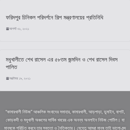
ফরিদপুর চিনিকল পরিদর্শনে শিল্প মন্ত্রণালয়ের প্রতিনিধি
আগস্ট ৩১, ২০২১
মধুখালীতে শেখ রাসেল এর ৫৮তম জন্মদিন ও শেখ রাসেল দিবস
পালিত
অক্টোবর ১৯, ২০২১
“কামারখালী নিউজ” আঞ্চলিক সংবাদের সমাহার, কামারখালী, আড়পাড়া, ডুমাইন, বাগাট,
কোড়কদী ও মধুখালী অঞ্চলের সার্বিক খবরের এক অনন্য অনলাইন নিউজ পোর্টাল। যা
মানুষকে পরিচিত করবে তার স্বত্তা ও নৈতিকতার। যেহেতু আমরা মানুষ তাই ভালো-মন্দ