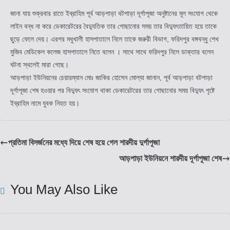
জানা যায় শুক্রবার রাতে ইব্রাহিম পূর্ব আড়পাড়া বটপাড়া দূর্গাপূজা অনুষ্টানের মূল সংযোগ থেকে
লাইন বন্ধ না করে ডেকারেটরের বৈদ্যুতিক তার গোছানোর সময় তার বিদ্যুৎতায়িত হয়ে তাকে
ছুড়ে ফেলে দেয়। এরপর মধুখালী হাসপাতালে নিলে তাকে জরুরী বিভাগ, ফরিদপুর বঙ্গবন্ধু শেখ
মুজিব মেডিকেল কলেজ হাসপাতালে নিতে বলেন । সাথে সাথে ফরিদপুর নিলে ডাক্তার বলেন
ঘটনা স্থলেই মারা গেছে।
আড়পাড়া ইউনিয়নের চেয়ারম্যান মোঃ জাকির হোসেন মোল্যা জানান, পূর্ব আড়পাড়া বটপাড়া
দূর্গাপূজা শেষ হওয়ার পর বিদ্যুৎ সংযোগ থাকা ডেকারেটরের তার গোছানোর সময় বিদ্যুৎ পৃষ্টে
ইব্রাহিম নামে যুবক নিহত হয়।
প্রতিমা বিসর্জনের মধ্যে দিয়ে শেষ হয়ে গেল শারদীয় দুর্গাপূজা
আড়পাড়া ইউনিয়নে শারদীয় দূর্গাপূজা শেষ
You May Also Like