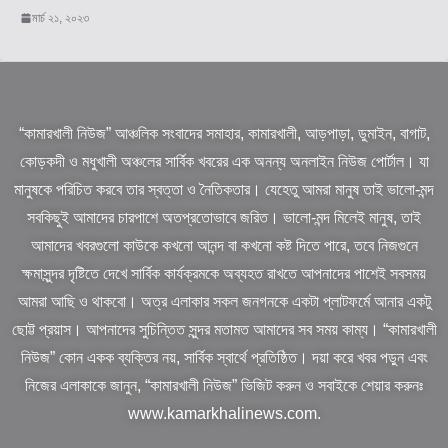
মার্চ ২১, ২০২৩
“কামারখালী নিউজ” আঞ্চলিক সংবাদের সমাহার, কামারখালী, আড়পাড়া, ডুমাইন, বাগাট,
কোড়কদী ও মধুখালী অঞ্চলের সার্বিক খবরের এক অনন্য অনলাইন নিউজ পোর্টাল। যা
মানুষকে পরিচিত করবে তার স্বত্তা ও নৈতিকতার। যেহেতু আমরা মানুষ তাই ভালো-মন্দ
সবকিছুই আমাদের চারপাশে অতপ্রতোভাবে জরিত। ভালো-মন্দ মিলেই মানুষ, তাই
আমাদের খবরগুলো কাউকে কখনো আনন্দ বা কখনো কষ্ট দিতে পারে, তবে নিজগুনে
ক্ষমাসুন্দর দৃষ্টিতে দেখে সার্বিক কার্যক্রমকে অব্যহত রাখতে আপনাদের পাশেই সবসময়
আমরা আছি ও থাকবো। অত্র এলাকার সকল জনগনকে একটা প্লাটফর্মে আনার একটু
ছোট্ট প্রয়াস। আপনাদের সুচিন্তিত সুন্দর মতামত আমাদের সব সময় কাম্য। “কামারখালী
নিউজ” কোন একক ব্যক্তির নয়, সার্বিক স্বার্থে প্রতিষ্ঠিত। দয়া করে খবর পড়ুন এবং
নিজের এলাকাকে জানুন, “কামারখালী নিউজ” ভিজিট করুন ও সবাইকে শেয়ার করুনঃ
www.kamarkhalinews.com.