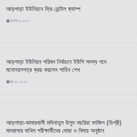
আড়পাড়া ইউনিয়নে ফ্রি ডেন্টাল ক্যাম্প
আগস্ট ৫, ২০২২
আড়পাড়া ইউনিয়ন পরিষদ নির্বাচনে ইউপি সদস্য পদে
মনোনয়নপত্র ক্রয় করলেন শাহিন শেখ
জুন ২২, ২০২২
আড়পাড়া-কামারখালী মদিনাতুল উলুম নছরিয়া ফাজিল (ডিগ্রী)
মাদরাসার দাখিল পরীক্ষার্থীদের দোয়া ও বিদায় অনুষ্ঠান