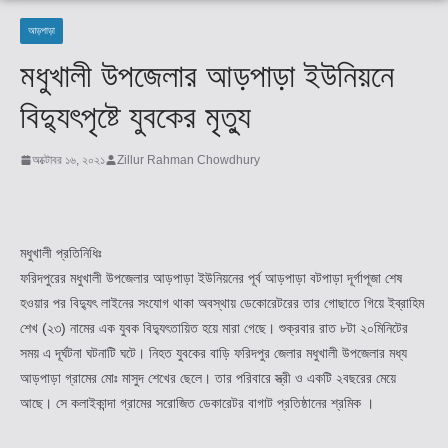
আড়পাড়া
মধুখালী উপজেলার আড়পাড়া ইউনিয়নে
বিদ্যুৎপৃষ্টে যুবকের মৃত্যু
অক্টোবর ১৬, ২০২১
Zillur Rahman Chowdhury
মধুখালী প্রতিনিধিঃ
ফরিদপুরের মধুখালী উপজেলার আড়পাড়া ইউনিয়নের পূর্ব আড়পাড়া বটপাড়া দূর্গাপূজা শেষ
হওয়ার পর বিদ্যুৎ লাইনের সংযোগ থাকা অবস্থায় ডেকোরেটরের তার গোছাতে গিয়ে ইব্রাহিম
শেখ (২৩) নামের এক যুবক বিদ্যুৎতায়িত হয়ে মারা গেছে। শুক্রবার রাত ৮টা ২০মিনিটের
সময় এ দূর্ঘটনা ঘটনাটি ঘটে। নিহত যুবকের বাড়ি ফরিদপুর জেলার মধুখালী উপজেলার মধ্য
আড়পাড়া গ্রামের মোঃ মাসুদ শেখের ছেলে। তার পরিবারে স্ত্রী ও একটি ২বছরের মেয়ে
আছে। সে কলাইকান্দা গ্রামের সরোজিত ডেকারেটর বাগাট প্রতিষ্ঠানের শ্রমিক ।