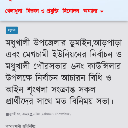
খেলাধুলা
বিজ্ঞান ও প্রযুক্তি
বিনোদন
অন্যান্য
মধুখালী
মধুখালী উপজেলার ডুমাইন,আড়পাড়া
এবং মেগচামী ইউনিয়নের নির্বাচন ও
মধুখালী পৌরসভার ৬নং কাউন্সিলার
উপলক্ষে নির্বাচন আচারন বিধি ও
আইন শৃংখলা সংক্রান্ত সকল
প্রার্থীদের সাথে মত বিনিময় সভা।
জুলাই ১৫, ২০২২
Zillur Rahman Chowdhury
কামারখালী প্রতিনিধিঃ