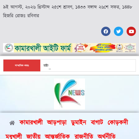
৯ই আগস্ট, ২০২৬ খ্রিস্টাব্দ ২৫শে শ্রাবণ, ১৪৩৩ বঙ্গাব্দ ২৬শে সফর, ১৪৪৮
হিজরি রোজঃ রবিবার
রাষ্ট্রীয় মর্যাদায় বীর মুক্তিযোদ্ধা আঃ গফুর মন্ডলের দাফন সম্পন্ন
সাম্প্রতিক খবরঃ
কামারখালী
আড়পাড়া
ডুমাইন
বাগাট
কোড়কদী
মধুখালী
জাতীয়
আন্তর্জাতিক
রাজনীতি
অর্থনীতি