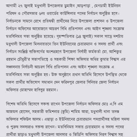
আগামী ২৭ জুলাই মধুখালী উপজেলার ডুমাইন ,আড়পাড়া , মেগচামী ইউনিয়ন
পরিষদ ও পৌরসভার ৬নং ওয়ার্ডের কাউন্সিলার পদের নির্বাচন অনুষ্ঠিত হবে।
নির্বাচনকে সামনে রেখে প্রতিদ্বন্ধী প্রার্থীদের নিয়ে উপজেলা প্রশাসন ও উপজেলা
নির্বাচন অফিসের আয়োজনে আচরণ বিধি প্রতিপালন এবং আইন শৃঙ্খলা সংক্রান্ত
মতবিনিময় সভা অনুষ্ঠিত হয়েছে। বৃহস্পতিবার (১৪ জুলাই) সকাল সাড়ে দশটায়
মধুখালী উপজেলা মিলনায়তনে তিন ইউনিয়নের চেয়ারম্যান ও সদস্য প্রার্থী এবং
নির্বাচন সংশ্লিষ্ঠ ব্যক্তিবর্গের অংশগ্রহণে উপজেলা নির্বাহী কর্মকর্তা মো. আশিকুর
রহমান চৌধুরী’র সভাপতিত্বে ও সহকারী শিক্ষা অফিসার অধির কুমার বিশ্বাস এর
সঞ্চালনায় নির্বাচনী আচরণ বিধি প্রতিপালন এবং আইন শৃঙ্খলা সংক্রান্ত এ
মতবিনিময় সভা অনুষ্ঠিত হয়। উক্ত অনুষ্ঠানে প্রধান অতিথি হিসেবে উপস্থিত থেকে
সকল প্রার্থীর অভিযোগ সমাধান দেন ফরিদপুর জেলার সিনিয়র জেলা নির্বাচন
অফিসার মোহাম্মদ হাবিবুর রহমান।
বিশেষ অতিথি হিসেবে বক্তব্য রাখেন উপজেলা নির্বাচন অফিসার মোঃ এ.বি এম
আজমল হোসেন, সহকারী কমিশনার (ভূমি) শামিম আরা, মধুখালী থানা তদন্ত
অফিসার শফিউল আলম। এছাড়া ৩ ইউনিয়নের চেয়ারম্যান পদপ্রার্থীসহ মহিলা সদস্য
ও পুরুষ সদস্যরাও বক্তব্য রাখেন। মতবিনিময় সভায় চেয়ারম্যান ও সদস্য পদের
প্রার্থীরা ছাড়াও মধুখালী উপজেলা আনসার ও ভিডিপি অফিসার নিরব বিশ্বাস সহ