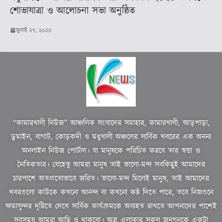
শোভাযাত্রা ও আলোচনা সভা অনুষ্ঠিত
জুলাই ২৭, ২০২৩
“কামারখালী নিউজ” আঞ্চলিক সংবাদের সমাহার, কামারখালী, আড়পাড়া,
ডুমাইন, বাগাট, কোড়কদী ও মধুখালী অঞ্চলের সার্বিক খবরের এক অনন্য
অনলাইন নিউজ পোর্টাল। যা মানুষকে পরিচিত করবে তার স্বত্তা ও
নৈতিকতার। যেহেতু আমরা মানুষ তাই ভালো-মন্দ সবকিছুই আমাদের
চারপাশে অতপ্রতোভাবে জরিত। ভালো-মন্দ মিলেই মানুষ, তাই আমাদের
খবরগুলো কাউকে কখনো আনন্দ বা কখনো কষ্ট দিতে পারে, তবে নিজগুনে
ক্ষমাসুন্দর দৃষ্টিতে দেখে সার্বিক কার্যক্রমকে অব্যহত রাখতে আপনাদের পাশেই
সবসময় আমরা আছি ও থাকবো। অত্র এলাকার সকল জনগনকে একটা