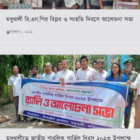
মধুখালী বি.এন.পির বিপ্লব ও সংহতি দিবসে আলোচনা সভা
নভেম্বর ৮, ২০২২
মধুখালীতে জাতীয় পাবলিক সার্ভিস দিবস ২০২৩ উপলক্ষে