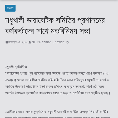
মধুখালী
মধুখালী ডায়াবেটিক সমিতির প্রশাসনের
কর্মকর্তাদের সাথে মতবিনিময় সভা
নভেম্বর ২৪, ২০২১
Zillur Rahman Chowdhury
মধুখালী প্রতিনিধিঃ
“ডায়াবেটিস হওয়ার পূর্বে প্রতিরোধ করা উত্তম” প্রতিপাদ্যকে সামনে রেখে মঙ্গলবার (২৩
নভেম্বর) আব্দুল ওহাব মিয়া পাবলিক লাইব্রেরী মিলনায়তনে ফরিদপুরের মধুখালী ডায়াবোটক
সমিতির উদ্যোগে ডায়বেটিক হাসপাতালের চিকিৎসা কার্যক্রম সফলতার সাথে ৬ষ্ঠ বছরে
পদার্পনে উপজেলা প্রশাসনিক কর্মকর্তাদের সাথে চা চক্র ও মতবিনিময় সভা অনুষ্ঠিত হয়েছে।
মতবিনিময় সভায় সাবেক যুগ্মসচিব ও মধুখালী ডায়বেটিক সমিতির ঢাকাস্থ লিয়াজোঁ কমিটির