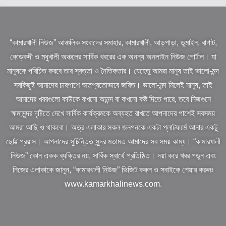
“কামারখালী নিউজ” আঞ্চলিক সংবাদের সমাহার, কামারখালী, আড়পাড়া, ডুমাইন, বাগাট,
কোড়কদী ও মধুখালী অঞ্চলের সার্বিক খবরের এক অনন্য অনলাইন নিউজ পোর্টাল। যা
মানুষকে পরিচিত করবে তার স্বত্তা ও নৈতিকতার। যেহেতু আমরা মানুষ তাই ভালো-মন্দ
সবকিছুই আমাদের চারপাশে অতপ্রতোভাবে জরিত। ভালো-মন্দ মিলেই মানুষ, তাই
আমাদের খবরগুলো কাউকে কখনো আনন্দ বা কখনো কষ্ট দিতে পারে, তবে নিজগুনে
ক্ষমাসুন্দর দৃষ্টিতে দেখে সার্বিক কার্যক্রমকে অব্যহত রাখতে আপনাদের পাশেই সবসময়
আমরা আছি ও থাকবো। অত্র এলাকার সকল জনগনকে একটা প্লাটফর্মে আনার একটু
ছোট্ট প্রয়াস। আপনাদের সুচিন্তিত সুন্দর মতামত আমাদের সব সময় কাম্য। “কামারখালী
নিউজ” কোন একক ব্যক্তির নয়, সার্বিক স্বার্থে প্রতিষ্ঠিত। দয়া করে খবর পড়ুন এবং
নিজের এলাকাকে জানুন, “কামারখালী নিউজ” ভিজিট করুন ও সবাইকে শেয়ার করুনঃ
www.kamarkhalinews.com.