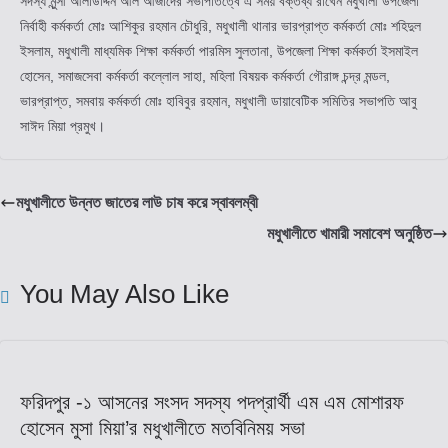
সদস্য মুন্সী আলাউদ্দিন আল আজাদের সভাপতিত্বে এ সময় বক্তব্য রাখেন মধুখালী উপজেলা
নির্বাহী কর্মকর্তা মোঃ আশিকুর রহমান চৌধুরি, মধুখালী থানার ভারপ্রাপ্ত কর্মকর্তা মোঃ শহিদুল
ইসলাম, মধুখালী মাধ্যমিক শিক্ষা কর্মকর্তা পারমিস সুলতানা, উপজেলা শিক্ষা কর্মকর্তা ইসমাইল
হোসেন, সমাজসেবা কর্মকর্তা কল্লোল সাহা, মহিলা বিষয়ক কর্মকর্তা গৌরাঙ্গ চন্দ্র মন্ডল,
ভারপ্রাপ্ত, সমবায় কর্মকর্তা মোঃ হাবিবুর রহমান, মধুখালী ডায়াবেটিক সমিতির সভাপতি আবু
সাঈদ মিয়া প্রমুখ।
মধুখালীতে উন্নত জাতের লাউ চাষ করে স্বাবলম্বী
মধুখালীতে খামারী সমাবেশ অনুষ্ঠিত
You May Also Like
ফরিদপুর -১ আসনের সংসদ সদস্য পদপ্রার্থী এম এম মোশারফ
হোসেন মুসা মিয়া’র মধুখালীতে মতবিনিময় সভা