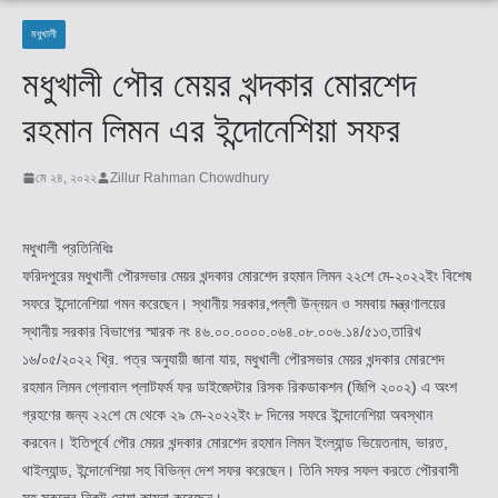
মধুখালী
মধুখালী পৌর মেয়র খন্দকার মোরশেদ
রহমান লিমন এর ইন্দোনেশিয়া সফর
মে ২৪, ২০২২
Zillur Rahman Chowdhury
মধুখালী প্রতিনিধিঃ
ফরিদপুরের মধুখালী পৌরসভার মেয়র খন্দকার মোরশেদ রহমান লিমন ২২শে মে-২০২২ইং বিশেষ
সফরে ইন্দোনেশিয়া গমন করেছেন। স্থানীয় সরকার,পল্লী উন্নয়ন ও সমবায় মন্ত্রণালয়ের
স্থানীয় সরকার বিভাগের স্মারক নং ৪৬.০০.০০০০.০৬৪.০৮.০০৬.১৪/৫১৩,তারিখ
১৬/০৫/২০২২ খ্রি. পত্র অনুযায়ী জানা যায়, মধুখালী পৌরসভার মেয়র খন্দকার মোরশেদ
রহমান লিমন গ্লোবাল প্লাটফর্ম ফর ডাইজেস্টার রিসক রিকডাকশন (জিপি ২০০২) এ অংশ
গ্রহণের জন্য ২২শে মে থেকে ২৯ মে-২০২২ইং ৮ দিনের সফরে ইন্দোনেশিয়া অবস্থান
করবেন। ইতিপূর্বে পৌর মেয়র খন্দকার মোরশেদ রহমান লিমন ইংল্যান্ড ভিয়েতনাম, ভারত,
থাইল্যান্ড, ইন্দোনেশিয়া সহ বিভিন্ন দেশ সফর করেছেন। তিনি সফর সফল করতে পৌরবাসী
সহ সকলের নিকট দোয়া কামনা করেছেন।