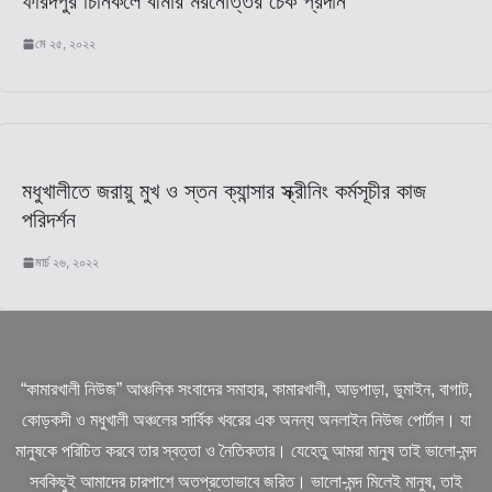
ফরিদপুর চিনিকলে বীমার মরনোত্তর চেক প্রদান
মে ২৫, ২০২২
মধুখালীতে জরায়ু মুখ ও স্তন ক্যান্সার স্ক্রীনিং কর্মসূচীর কাজ
পরিদর্শন
মার্চ ২৬, ২০২২
“কামারখালী নিউজ” আঞ্চলিক সংবাদের সমাহার, কামারখালী, আড়পাড়া, ডুমাইন, বাগাট,
কোড়কদী ও মধুখালী অঞ্চলের সার্বিক খবরের এক অনন্য অনলাইন নিউজ পোর্টাল। যা
মানুষকে পরিচিত করবে তার স্বত্তা ও নৈতিকতার। যেহেতু আমরা মানুষ তাই ভালো-মন্দ
সবকিছুই আমাদের চারপাশে অতপ্রতোভাবে জরিত। ভালো-মন্দ মিলেই মানুষ, তাই