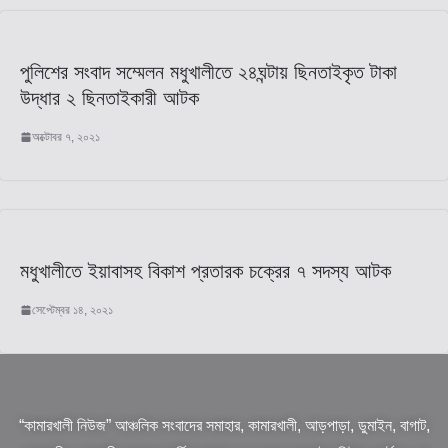
পুলিশের সংবাদ সম্মেলন মধুখালীতে ২৪ঘন্টায় ছিনতাইকৃত টাকা
উদ্ধার ২ ছিনতাইকারী আটক
অক্টোবর ৭, ২০২১
মধুখালীতে ইয়াবাসহ বিকাশ প্রতারক চক্রের ৭ সদস্য আটক
সেপ্টেম্বর ১৪, ২০২১
“কামারখালী নিউজ” আঞ্চলিক সংবাদের সমাহার, কামারখালী, আড়পাড়া, ডুমাইন, বাগাট,