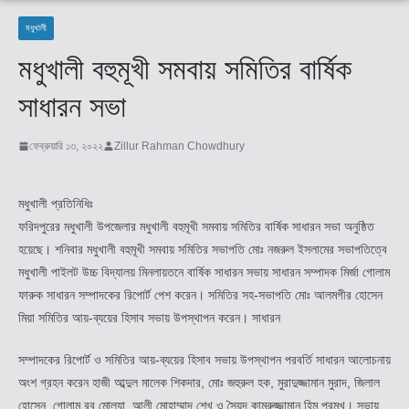
মধুখালী
মধুখালী বহুমূখী সমবায় সমিতির বার্ষিক
সাধারন সভা
ফেব্রুয়ারি ১৩, ২০২২
Zillur Rahman Chowdhury
মধুখালী প্রতিনিধিঃ
ফরিদপুরের মধুখালী উপজেলার মধুখালী বহুমূখী সমবায় সমিতির বার্ষিক সাধারন সভা অনুষ্ঠিত
হয়েছে। শনিবার মধুখালী বহুমূখী সমবায় সমিতির সভাপতি মোঃ নজরুল ইসলামের সভাপতিত্বে
মধুখালী পাইলট উচ্চ বিদ্যালয় মিনলায়তনে বার্ষিক সাধারন সভায় সাধারন সম্পাদক মির্জা গোলাম
ফারুক সাধারন সম্পাদকের রিপোর্ট পেশ করেন। সমিতির সহ-সভাপতি মোঃ আলমগীর হোসেন
মিয়া সমিতির আয়-ব্যয়ের হিসাব সভায় উপস্থাপন করেন। সাধারন
সম্পাদকের রিপোর্ট ও সমিতির আয়-ব্যয়ের হিসাব সভায় উপস্থাপন পরবর্তি সাধারন আলোচনায়
অংশ গ্রহন করেন হাজী আব্দুল মালেক শিকদার, মোঃ জহুরুল হক, মুরাদুজ্জামান মুরাদ, জিলাল
হোসেন, গোলাম রব মোল্যা, আলী মোহাম্মাদ শেখ ও সৈয়দ কামরুজ্জামান হিমু প্রমুখ। সভায়