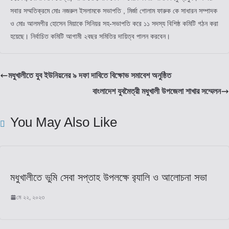
সবার সম্মতিক্রমে মোঃ নজরুল ইসলামকে সভাপতি , মির্জা গোলাম ফারুক কে সাধারন সম্পাদক
ও মোঃ আলমগীর হোসেন মিয়াকে সিনিয়র সহ-সভাপতি করে ১১ সদস্য বিশিষ্ঠ কমিটি গঠন করা
হয়েছে। নির্বাচিত কমিটি আগামী ২বছর সমিতির দায়িত্ব পালন করবেন।
মধুখালীতে যুব ইউনিয়নের ৯ দফা দাবিতে বিক্ষোভ সমাবেশ অনুষ্ঠিত
বাংলাদেশ যুবমৈত্রী মধুখালী উপজেলা শাখার সম্মেলন
You May Also Like
মধুখালীতে ভুমি সেবা সপ্তাহ উপলক্ষে র‌্যালি ও আলোচনা সভা
মে ২২, ২০২৩