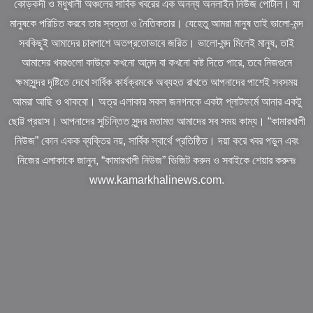
কোড়কদী ও মধুখালী অঞ্চলের সার্বিক খবরের এক অনন্য অনলাইন নিউজ পোর্টাল। যা
মানুষকে পরিচিত করবে তার স্বত্তা ও নৈতিকতার। যেহেতু আমরা মানুষ তাই ভালো-মন্দ
সবকিছুই আমাদের চারপাশে অতপ্রতোভাবে জরিত। ভালো-মন্দ মিলেই মানুষ, তাই
আমাদের খবরগুলো কাউকে কখনো আনন্দ বা কখনো কষ্ট দিতে পারে, তবে নিজগুনে
ক্ষমাসুন্দর দৃষ্টিতে দেখে সার্বিক কার্যক্রমকে অব্যহত রাখতে আপনাদের পাশেই সবসময়
আমরা আছি ও থাকবো। অত্র এলাকার সকল জনগনকে একটা প্লাটফর্মে আনার একটু
ছোট্ট প্রয়াস। আপনাদের সুচিন্তিত সুন্দর মতামত আমাদের সব সময় কাম্য। “কামারখালী
নিউজ” কোন একক ব্যক্তির নয়, সার্বিক স্বার্থে প্রতিষ্ঠিত। দয়া করে খবর পড়ুন এবং
নিজের এলাকাকে জানুন, “কামারখালী নিউজ” ভিজিট করুন ও সবাইকে শেয়ার করুনঃ
www.kamarkhalinews.com.